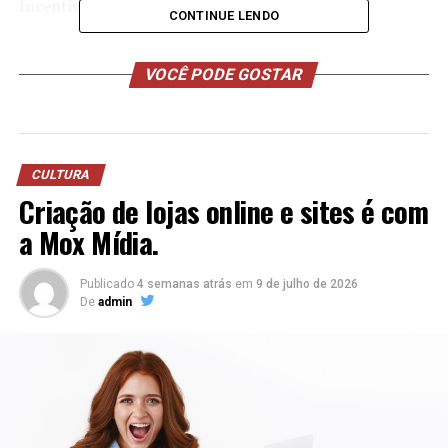
Incentivo à Leitura.
CONTINUE LENDO
O projeto, além do livro, tem uma série de atividades. No
dia 14 de junho terá uma apresentação na Biblioteca
VOCÊ PODE GOSTAR
Machado de Assis, aberta aos estudantes da Escola
Pública do Riacho Grande, em São Bernardo do Campo,
onde parte dos alunos vêm de comunidades indígenas.
CULTURA
Criação de lojas online e sites é com
a Mox Mídia.
Publicado
4 semanas atrás
em
9 de julho de 2026
De
admin