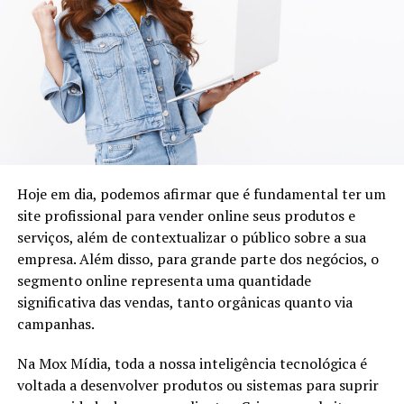
Hoje em dia, podemos afirmar que é fundamental ter um
site profissional para vender online seus produtos e
serviços, além de contextualizar o público sobre a sua
empresa. Além disso, para grande parte dos negócios, o
segmento online representa uma quantidade
significativa das vendas, tanto orgânicas quanto via
campanhas.
Ronny vai conduzir uma oficina de escrita no dia 15/06,
no Centro Educacional Unificado (CEU) Sapopemba, e
Na Mox Mídia, toda a nossa inteligência tecnológica é
apresentar uma live sobre o projeto no dia 21/06 no
voltada a desenvolver produtos ou sistemas para suprir
canal do projeto Sucuriju no YouTube. Ambas as