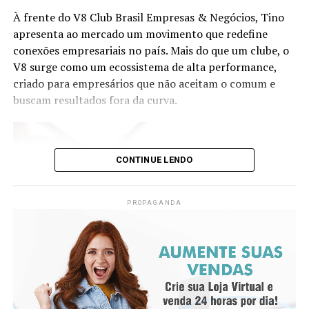
História da primeira escola Waldorf de Belo Horizonte
ganha biografia escrita por Eliane Dantas
À frente do V8 Club Brasil Empresas & Negócios, Tino
apresenta ao mercado um movimento que redefine
conexões empresariais no país. Mais do que um clube, o
V8 surge como um ecossistema de alta performance,
criado para empresários que não aceitam o comum e
buscam resultados fora da curva.
CONTINUE LENDO
PROPAGANDA
Já as lojas de São José dos Pinhais (PR), Curitiba Atuba
(PR) e Joinville (SC) alcançaram uma média de 95% de
destinação ambientalmente correta dos resíduos,