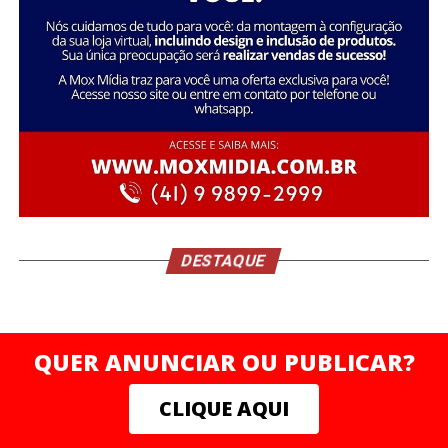
Durante o encontro, um dos pilares centrais foi a
ruptura com padrões limitantes — um convite direto à
elite empreendedora para abandonar crenças obsoletas,
assumir o protagonismo absoluto da própria trajetória e
operar em um novo nível de consciência e resultados.
A filosofia do V8 Club se ancora na potência simbólica
do motor V8: precisão, força, consistência e máxima
performance. Uma analogia direta ao empresário
DESTAQUE
moderno que entende que sua mente, seu corpo e seu
negócio precisam operar em sintonia e alto rendimento.
QUER ANUNCIAR OU PUBLICAR?
CLIQUE AQUI