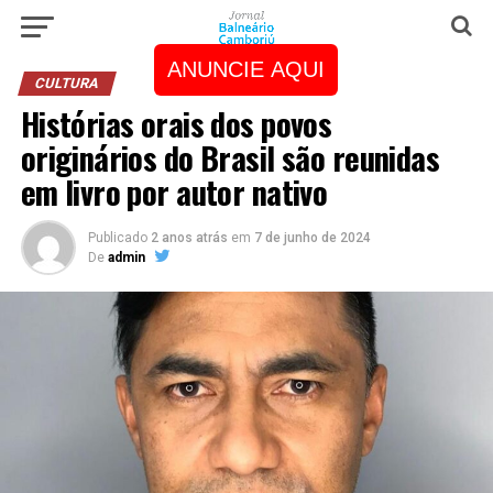
ANUNCIE AQUI
CULTURA
Histórias orais dos povos
originários do Brasil são reunidas
em livro por autor nativo
Publicado
2 anos atrás
em
7 de junho de 2024
De
admin