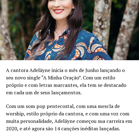
violão.
“Se Jesus me permitir, eu pretendo e gostaria de viver
única e exclusivamente pra música, por ser algo que amo
e saber que é um talento que me foi dado por Deus. Mas
o meu principal objetivo, independente de ganhar
dinheiro com isso ou não, é adorar ao nome de Jesus,
levar e pregar o nome dele a todas as pessoas possíveis,
usando o talento que Ele me deu (a música), pra que tal
propósito se cumpra”, afirmou Igor.
A cantora Adelãyne inicia o mês de Junho lançando o
seu novo single “A Minha Oração”. Com um estilo
Lançamentos musicais
próprio e com letras marcantes, ela tem se destacado
em cada um de seus lançamentos.
Em 2021, Igor Inspiração lançou seus dois primeiros
“singles” pela CFM estúdio, intitulados “Em Mim” e
Com um som pop pentecostal, com uma mescla de
“Coração Perseverante”.
worship, estilo próprio da cantora, e com uma voz com
muita personalidade, Adelãyne começou sua carreira em
Também em janeiro, no ano de 2022, ele lançou o seu
2020, e até agora são 14 canções inéditas lançadas.
terceiro single, “Mais Longe”, que trouxe uma mensagem
de encorajamento através da confiança e fé de que