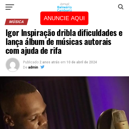
ANUNCIE AQUI
MÚSICA
Igor Inspiração dribla dificuldades e
lança álbum de músicas autorais
com ajuda de rifa
Publicado
2 anos atrás
em
10 de abril de 2024
De
admin