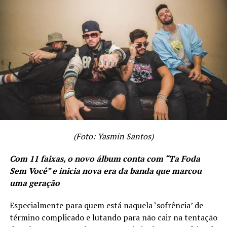
TÓPICOS RELACIONADOS
A SEGUIR
DJ Donna convida a rapper Sharylaine para mesa de
debate no Centro Cultural São Paulo
NÃO PERCA
João Gordo se apresenta com o disco “Brutal Brega” em
Curitiba
(Foto: Yasmin Santos)
Com 11 faixas, o novo álbum conta com “Ta Foda
Sem Você” e inicia nova era da banda que marcou
uma geração
Especialmente para quem está naquela ‘sofrência’ de
término complicado e lutando para não cair na tentação