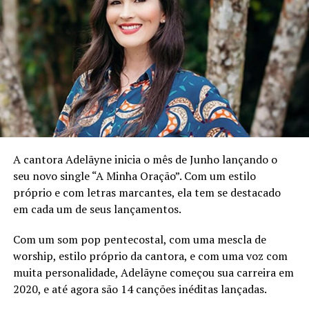
Bem Sem Braço, sem dúvida alguma, é um dos grandes
nomes dessa constelação de imperianos, que encantou e
encanta gerações através das suas músicas, sendo
sambas de enredo ou não. Por isso, temos sempre que
exaltá-lo, assim como a tantos ícones da nossa escola.
Ano passado tivemos um evento muito bonito e, com
certeza, teremos um ainda mais belo na sexta-feira.
Todos estão convidados – destacou Paula Maria.
Filha de Beto Sem Braço, Priscila Casemiro ressaltou que
A cantora Adelãyne inicia o mês de Junho lançando o
a roda de samba é uma forma de seguir o legado deixado
seu novo single “A Minha Oração”. Com um estilo
pelo compositor. Para ela, o evento é uma forma de
próprio e com letras marcantes, ela tem se destacado
seguir levando a história para os sambistas atuais.
em cada um de seus lançamentos.
– O Império Serrano e Madureira consagraram meu pai
Com um som pop pentecostal, com uma mescla de
como compositor de samba de enredo. Nos reunirmos
worship, estilo próprio da cantora, e com uma voz com
aqui para cantar Beto Sem Braço não é só um ato de
muita personalidade, Adelãyne começou sua carreira em
resistência, mas de reviver memórias e manter suas
2020, e até agora são 14 canções inéditas lançadas.
obras vivas, contagiando a nova geração – afirmou