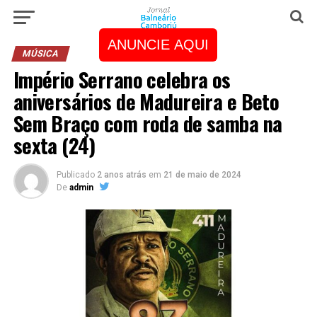
ANUNCIE AQUI
MÚSICA
Império Serrano celebra os
aniversários de Madureira e Beto
Sem Braço com roda de samba na
sexta (24)
Publicado
2 anos atrás
em
21 de maio de 2024
De
admin