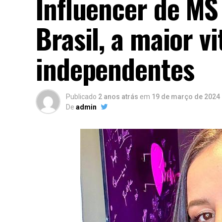
Influencer de MS
Brasil, a maior vi
independentes
Publicado
2 anos atrás
em
19 de março de 2024
De
admin