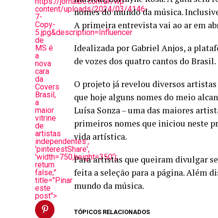
https://jornalbc.com.br/wp-
content/uploads/2024/03/4146-
nomes do mundo da música. Inclusive,
7-
A primeira entrevista vai ao ar em abr
Copy-
5.jpg&description=Influencer
de
Idealizada por Gabriel Anjos, a plat
MS é
a
de vozes dos quatro cantos do Brasil.
nova
cara
da
O projeto já revelou diversos artista
Covers
Brasil,
que hoje alguns nomes do meio alcança
a
Luísa Sonza – uma das maiores artista
maior
vitrine
primeiros nomes que iniciou neste pr
de
artistas
vida artística.
independentes',
'pinterestShare',
'width=750,height=350');
Para artistas que queiram divulgar se
return
feita a seleção para a página. Além di
false;"
title="Pinar
mundo da música.
este
post">
TÓPICOS RELACIONADOS