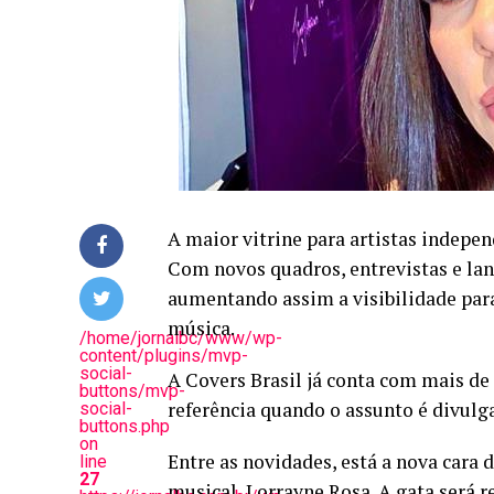
A maior vitrine para artistas independ
Com novos quadros, entrevistas e la
aumentando assim a visibilidade par
música.
/home/jornalbc/www/wp-
content/plugins/mvp-
social-
A Covers Brasil já conta com mais de
buttons/mvp-
referência quando o assunto é divul
social-
buttons.php
on
Entre as novidades, está a nova cara 
line
27
musical, Lorrayne Rosa. A gata será 