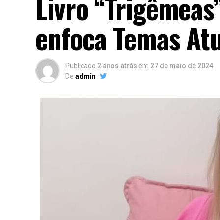
Livro “Trigêmeas
enfoca Temas Atu
Publicado
2 anos atrás
em
27 de maio de 2024
De
admin