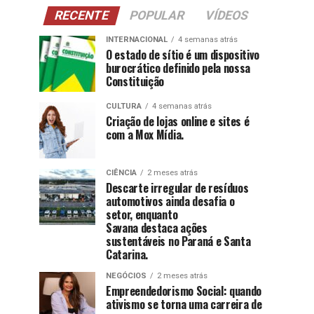
RECENTE
POPULAR
VÍDEOS
INTERNACIONAL
4 semanas atrás
O estado de sítio é um dispositivo
burocrático definido pela nossa
Constituição
CULTURA
4 semanas atrás
Criação de lojas online e sites é
com a Mox Mídia.
CIÊNCIA
2 meses atrás
Descarte irregular de resíduos
automotivos ainda desafia o
setor, enquanto
Savana destaca ações
sustentáveis no Paraná e Santa
Catarina.
NEGÓCIOS
2 meses atrás
Empreendedorismo Social: quando
ativismo se torna uma carreira de