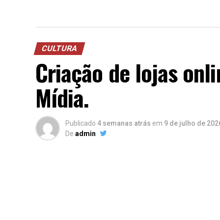
CULTURA
Criação de lojas onl
Mídia.
Publicado
4 semanas atrás
em
9 de julho de 202
De
admin