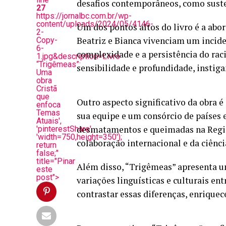
desafios contemporâneos, como suste
27
https://jornalbc.com.br/wp-
content/uploads/2024/05/4146-
Um dos pontos altos do livro é a abo
2-
Beatriz e Bianca vivenciam um incide
Copy-
6-
complexidade e a persistência do rac
1.jpg&description=Livro
“Trigêmeas”:
sensibilidade e profundidade, instiga
Uma
obra
Cristã
que
Outro aspecto significativo da obra 
enfoca
Temas
sua equipe e um consórcio de países 
Atuais',
desmatamentos e queimadas na Regiã
'pinterestShare',
'width=750,height=350');
colaboração internacional e da ciênc
return
false;"
title="Pinar
Além disso, “Trigêmeas” apresenta um
este
post">
variações linguísticas e culturais ent
contrastar essas diferenças, enrique