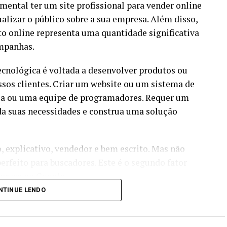
ental ter um site profissional para vender online
alizar o público sobre a sua empresa. Além disso,
to online representa uma quantidade significativa
ampanhas.
ecnológica é voltada a desenvolver produtos ou
ssos clientes. Criar um website ou um sistema de
ia ou uma equipe de programadores. Requer um
da suas necessidades e construa uma solução
 explicativo, vendedor e bem escrito. Mas não
rfeito para buscadores. Este é o segundo fator
presa no Google.
NTINUE LENDO
ólida para humanos e para a máquina, seguindo
e e trazer bons resultados orgânicos.