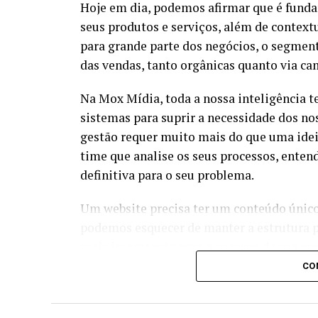
Hoje em dia, podemos afirmar que é fundam
seus produtos e serviços, além de contextu
para grande parte dos negócios, o segmen
das vendas, tanto orgânicas quanto via c
Na Mox Mídia, toda a nossa inteligência t
sistemas para suprir a necessidade dos no
gestão requer muito mais do que uma ide
time que analise os seus processos, enten
definitiva para o seu problema.
Um website precisa ter um conteúdo único,
podemos esquecer de manter a estrutura pe
mais importante para o sucesso da sua em
CO
Nossa preocupação é construir uma base s
uma semântica ideal para indexar o seu sit