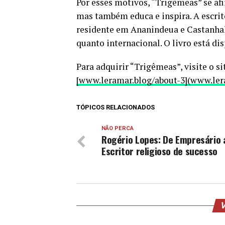
Por esses motivos, “Trigêmeas” se af
mas também educa e inspira. A escrit
residente em Ananindeua e Castanhal
quanto internacional. O livro está di
Para adquirir “Trigêmeas”, visite o s
[www.leramar.blog/about-3](www.ler
TÓPICOS RELACIONADOS
NÃO PERCA
Rogério Lopes: De Empresário 
Escritor religioso de sucesso
V