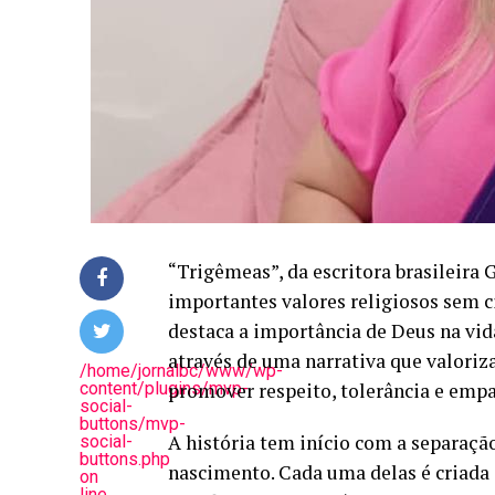
“Trigêmeas”, da escritora brasileira 
importantes valores religiosos sem ci
destaca a importância de Deus na vid
através de uma narrativa que valoriz
/home/jornalbc/www/wp-
content/plugins/mvp-
promover respeito, tolerância e empa
social-
buttons/mvp-
A história tem início com a separação
social-
buttons.php
nascimento. Cada uma delas é criada
on
line