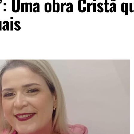
”: Uma obra Cristã q
ais