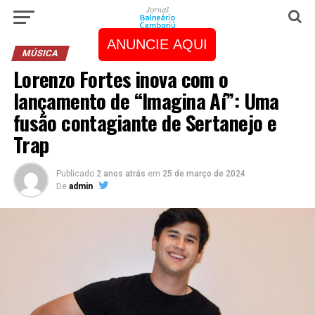
ANUNCIE AQUI
MÚSICA
Lorenzo Fortes inova com o
lançamento de “Imagina Aí”: Uma
fusão contagiante de Sertanejo e
Trap
Publicado
2 anos atrás
em
25 de março de 2024
De
admin