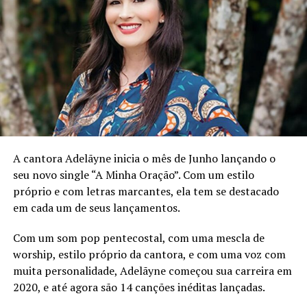
levar pelo ritmo contagiante desta nova criação de
Lorenzo Fortes.
TÓPICOS RELACIONADOS
A SEGUIR
GIOLI e MC Cabelinho incendeiam o palco do LALU
Lounge em Nova Iguaçu (RJ)
NÃO PERCA
Fundo de Quintal e Arruda se apresentam neste sábado
A cantora Adelãyne inicia o mês de Junho lançando o
(30), no Casarão do Firmino
seu novo single “A Minha Oração”. Com um estilo
próprio e com letras marcantes, ela tem se destacado
em cada um de seus lançamentos.
Com um som pop pentecostal, com uma mescla de
worship, estilo próprio da cantora, e com uma voz com
muita personalidade, Adelãyne começou sua carreira em
2020, e até agora são 14 canções inéditas lançadas.