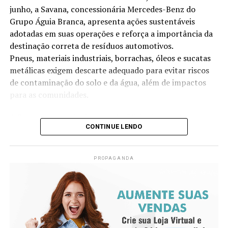
junho, a Savana, concessionária Mercedes-Benz do
Grupo Águia Branca, apresenta ações sustentáveis
adotadas em suas operações e reforça a importância da
destinação correta de resíduos automotivos.
Pneus, materiais industriais, borrachas, óleos e sucatas
metálicas exigem descarte adequado para evitar riscos
de contaminação do solo e da água, além de impactos
para as comunidades.
A Savana, por meio das suas 14 filiais, desenvolve
CONTINUE LENDO
anualmente iniciativas voltadas à redução no consumo
de água, destinação correta de resíduos, eficiência
energética e projetos sociais. As práticas adotadas
PROPAGANDA
contribuíram, inclusive, para a conquista da certificação
ISO 14001, norma internacional de gestão ambiental
conquistada pela empresa desde 2023.