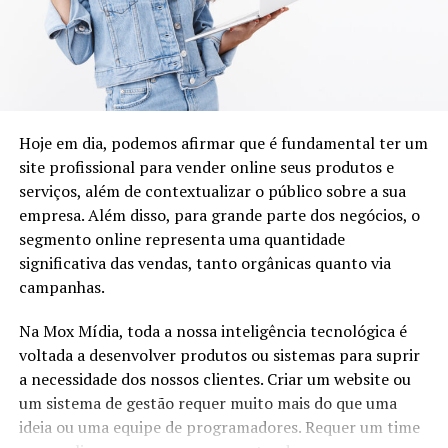
Comoção grave de repercussão nacional;
Fracasso das medidas tomadas no estado de defesa;
Declaração de guerra ou resposta à agressão armada
estrangeira.
Hoje em dia, podemos afirmar que é fundamental ter um
O decreto do estado de sítio só acontece se o presidente
site profissional para vender online seus produtos e
seguir o seguinte roteiro: primeiro, ele deve consultar o
serviços, além de contextualizar o público sobre a sua
Conselho da República e o Conselho da Defesa. Uma vez
empresa. Além disso, para grande parte dos negócios, o
feita a consulta (o papel dos dois conselhos é apenas
segmento online representa uma quantidade
opinativo), o presidente deve encaminhar pedido de
significativa das vendas, tanto orgânicas quanto via
estado de sítio para o Congresso Nacional.
campanhas.
O estado de sítio só pode ser implantado no Brasil caso
Na Mox Mídia, toda a nossa inteligência tecnológica é
seja aprovado no Congresso Nacional.
voltada a desenvolver produtos ou sistemas para suprir
O estado de sítio só pode ser implantado no Brasil caso
a necessidade dos nossos clientes. Criar um website ou
seja aprovado no Congresso Nacional.
um sistema de gestão requer muito mais do que uma
O Congresso Nacional deve reunir-se em até cinco dias
ideia ou uma equipe de programadores. Requer um time
para votar a aprovação desse pedido. Para ser aprovado,