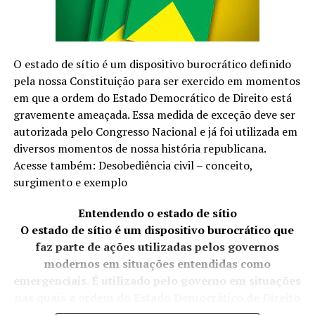
inspirar a criançada. Então, separe as cores preferidas e
venham se divertir com a gente!
O estado de sítio é um dispositivo burocrático definido
pela nossa Constituição para ser exercido em momentos
em que a ordem do Estado Democrático de Direito está
gravemente ameaçada. Essa medida de exceção deve ser
autorizada pelo Congresso Nacional e já foi utilizada em
diversos momentos de nossa história republicana.
Acesse também: Desobediência civil – conceito,
surgimento e exemplo
Entendendo o estado de sítio
O estado de sítio é um dispositivo burocrático que
faz parte de ações utilizadas pelos governos
modernos em situações entendidas como
emergenciais. É utilizado pelo governo em situações
nas quais a ordem do Estado Democrático de Direito
está ameaçada.