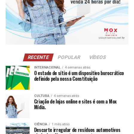
RECENTE
POPULAR
VÍDEOS
INTERNACIONAL
4 semanas atrás
O estado de sítio é um dispositivo burocrático
definido pela nossa Constituição
Entre os principais resultados da concessionária está a
CULTURA
4 semanas atrás
Criação de lojas online e sites é com a Mox
redução de 16% na captação de água de poço na loja de
Mídia.
São José dos Pinhais (PR) após a implantação de um
sistema de reuso na oficina. A iniciativa utiliza uma
estação própria de tratamento de efluentes para tratar
CIÊNCIA
1 mês atrás
Descarte irregular de resíduos automotivos
a água utilizada nos processos operacionais e reutilizá-la