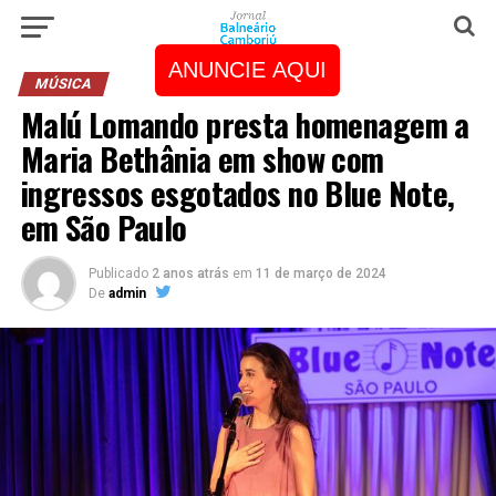
ANUNCIE AQUI
MÚSICA
Malú Lomando presta homenagem a
Maria Bethânia em show com
ingressos esgotados no Blue Note,
em São Paulo
Publicado
2 anos atrás
em
11 de março de 2024
De
admin