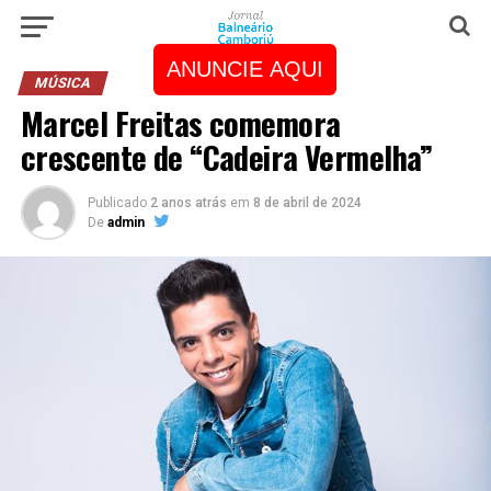
ANUNCIE AQUI
MÚSICA
Marcel Freitas comemora
crescente de “Cadeira Vermelha”
Publicado
2 anos atrás
em
8 de abril de 2024
De
admin