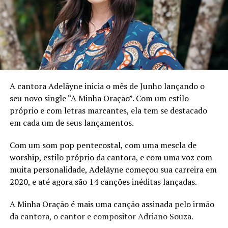
TÓPICOS RELACIONADOS
A SEGUIR
Grupo Vou Pro Sereno sacode o Casarão do Firmino
nesta sexta (12)
NÃO PERCA
LALA reforça parceria com Warner Chappell: novidades
com Alma Music à vista
A cantora Adelãyne inicia o mês de Junho lançando o
seu novo single “A Minha Oração”. Com um estilo
próprio e com letras marcantes, ela tem se destacado
em cada um de seus lançamentos.
Com um som pop pentecostal, com uma mescla de
worship, estilo próprio da cantora, e com uma voz com
muita personalidade, Adelãyne começou sua carreira em
2020, e até agora são 14 canções inéditas lançadas.
A Minha Oração é mais uma canção assinada pelo irmão
da cantora, o cantor e compositor Adriano Souza.