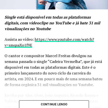
Single está disponível em todas as plataformas
digitais, com videoclipe no YouTube e já bate 31 mil
visualizações no Youtube
Assista ao vídeo:
https://www.youtube.com/watch?
v=smqsaXo1f9E
O cantor e compositor Marcel Freitas divulgou na
semana passada o single “Cadeira Vermelha”, que já está
disponível em todas as plataformas digitais. Este é o
primeiro lançamento do novo ciclo da carreira do
artista, em 2024. E em pouco mais de uma semana bateu
de forma orgânica 31 mil visualizações no Youtube.
Escrita por Alex Alves, João Augusto, Ricardo Ranna e
Valéria Costa, a faixa já éstá conquistando os ouvintes
CONTINUE LENDO
com o seu refrão cativante e letra chiclete. “Estou muito