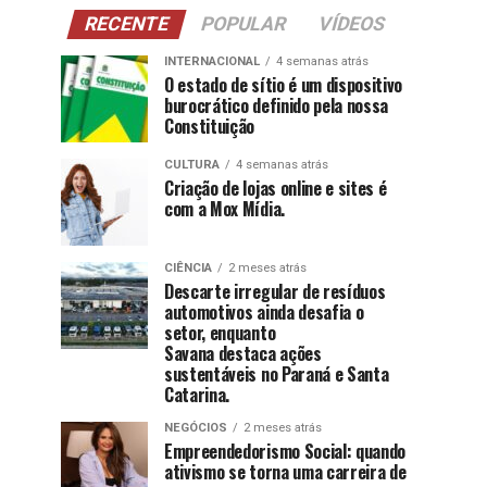
RECENTE
POPULAR
VÍDEOS
INTERNACIONAL
4 semanas atrás
O estado de sítio é um dispositivo
burocrático definido pela nossa
Constituição
CULTURA
4 semanas atrás
Criação de lojas online e sites é
com a Mox Mídia.
CIÊNCIA
2 meses atrás
Descarte irregular de resíduos
automotivos ainda desafia o
setor, enquanto
Savana destaca ações
sustentáveis no Paraná e Santa
Catarina.
NEGÓCIOS
2 meses atrás
Empreendedorismo Social: quando
ativismo se torna uma carreira de