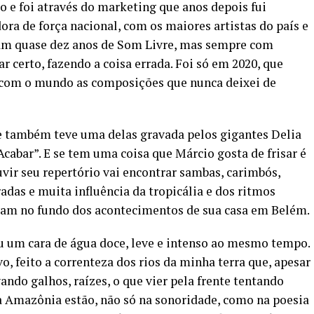
o e foi através do marketing que anos depois fui
ra de força nacional, com os maiores artistas do país e
oram quase dez anos de Som Livre, mas sempre com
r certo, fazendo a coisa errada. Foi só em 2020, que
r com o mundo as composições que nunca deixei de
e também teve uma delas gravada pelos gigantes Delia
cabar”. E se tem uma coisa que Márcio gosta de frisar é
vir seu repertório vai encontrar sambas, carimbós,
rradas e muita influência da tropicália e dos ritmos
vam no fundo dos acontecimentos de sua casa em Belém.
u um cara de água doce, leve e intenso ao mesmo tempo.
, feito a correnteza dos rios da minha terra que, apesar
ndo galhos, raízes, o que vier pela frente tentando
a Amazônia estão, não só na sonoridade, como na poesia