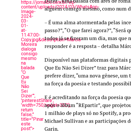
Dizer”, uma balada com ares de roman
https://jornalbc.com.br/wp-
content/uploads/2024/03/WhatsApp-
alguém consigo mesmo, como num div
Image-
2024-
03-
– É uma alma atormentada pelas ince
01-
passo?”, “O que farei agora?”, “Será 
at-
11.47.00-
todos já se fizeram um dia, mas que 
Copy.jpg&description=Márcio
Moreira
responder é a resposta – detalha Már
dialoga
consigo
mesmo
Disponível nas plataformas digitais 
na
Que Eu Não Sei Dizer” traz para Márc
balada
“O
prefere dizer, “uma nova gênese, um
Que
Eu
na força da poesia e testando possibi
Não
Sei
Dizer”',
E é acreditando na força da poesia q
'pinterestShare',
após o álbum “REpartir”, que projet
'width=750,height=350');
return
1 milhão de plays só no Spotify, a pr
false;"
title="Pinar
Michael Sullivan e as participações d
este
Garin.
post">