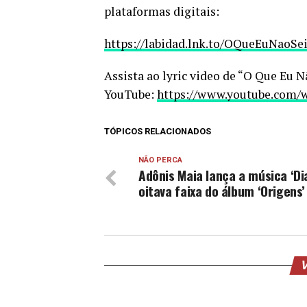
plataformas digitais:
https://labidad.lnk.to/OQueEuNaoSe
Assista ao lyric video de “O Que Eu 
YouTube:
https://www.youtube.com/
TÓPICOS RELACIONADOS
NÃO PERCA
Adônis Maia lança a música ‘Dia
oitava faixa do álbum ‘Origens’
V