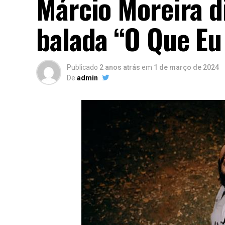
Márcio Moreira 
balada “O Que Eu
Publicado
2 anos atrás
em
1 de março de 2024
De
admin