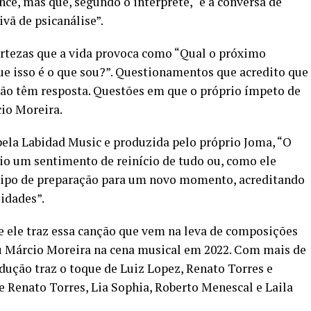
ce, mas que, segundo o intérprete, “é a conversa de
ã de psicanálise”.
rtezas que a vida provoca como “Qual o próximo
que isso é o que sou?”. Questionamentos que acredito que
não têm resposta. Questões em que o próprio ímpeto de
cio Moreira.
pela Labidad Music e produzida pelo próprio Joma, “O
io um sentimento de reinício de tudo ou, como ele
 tipo de preparação para um novo momento, acreditando
lidades”.
ue ele traz essa canção que vem na leva de composições
ou Márcio Moreira na cena musical em 2022. Com mais de
odução traz o toque de Luiz Lopez, Renato Torres e
e Renato Torres, Lia Sophia, Roberto Menescal e Laila