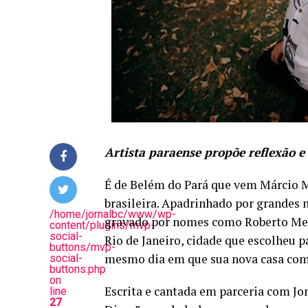
Artista paraense propõe reflexão e
É de Belém do Pará que vem Márcio M
brasileira. Apadrinhado por grandes 
/home/jornalbc/www/wp-
gravado por nomes como Roberto Mene
content/plugins/mvp-
social-
Rio de Janeiro, cidade que escolheu
buttons/mvp-
mesmo dia em que sua nova casa com
social-
buttons.php
on
Escrita e cantada em parceria com J
line
27