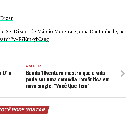
iDizer
Não Sei Dizer”, de Márcio Moreira e Joma Cantanhede, no
watch?v=F7Km-yb0sng
A SEGUIR
 D’ a
Banda 10ventura mostra que a vida
pode ser uma comédia romântica em
novo single, “Você Que Tem”
OCÊ PODE GOSTAR