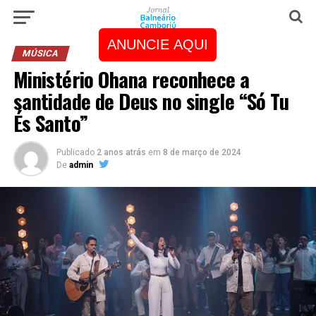
ANUNCIE AQUI
MÚSICA
Ministério Ohana reconhece a
santidade de Deus no single “Só Tu
És Santo”
Publicado
2 anos atrás
em
8 de março de 2024
De
admin