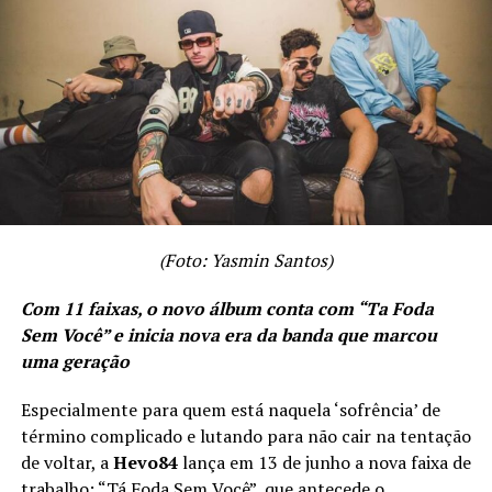
https://open.spotify.com/intl-
pt/artist/2GXiqaBt5UmuOMGDPzddAA?
si=E3A8KxwrRLezpWQ1UMfW7A
Instagram:
https://www.instagram.com/ministerioohanaoficial/
TÓPICOS RELACIONADOS
A SEGUIR
Edy Britto e Samuel prometem agitar Pereira Barreto-
(Foto: Yasmin Santos)
SP em evento patrocinado pela Rádio Clube FM 97,1
NÃO PERCA
Com 11 faixas, o novo álbum conta com “Ta Foda
“Estamos constantes no nosso propósito”, diz Rose
Sem Você” e inicia nova era da banda que marcou
Jacobina ao receber honraria da Câmara Municipal de
uma geração
Planaltina (GO)
Especialmente para quem está naquela ‘sofrência’ de
término complicado e lutando para não cair na tentação
de voltar, a
Hevo84
lança em 13 de junho a nova faixa de
trabalho: “Tá Foda Sem Você”, que antecede o