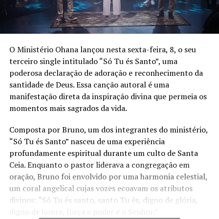
O Ministério Ohana lançou nesta sexta-feira, 8, o seu
terceiro single intitulado “Só Tu és Santo”, uma
poderosa declaração de adoração e reconhecimento da
santidade de Deus. Essa canção autoral é uma
manifestação direta da inspiração divina que permeia os
momentos mais sagrados da vida.
Composta por Bruno, um dos integrantes do ministério,
“Só Tu és Santo” nasceu de uma experiência
profundamente espiritual durante um culto de Santa
Ceia. Enquanto o pastor liderava a congregação em
oração, Bruno foi envolvido por uma harmonia celestial,
um coral angelical cujas vozes ecoavam os atributos
divinos: “Só Tu és santo, santo Tu és, digno de glória,
digno de honra, força e poder é o Senhor.”