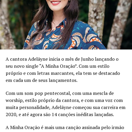
experiência, adiciona uma camada extra de significado.
Ouvir o mesmo coro, certamente intensificou a emoção
do momento. A reação de ambos ao perceberem que
estavam testemunhando algo extraordinário é palpável.
A decisão de Bruno de gravar a música em seu celular,
mesmo no meio do culto, é um reflexo da urgência em
capturar e preservar esse momento sagrado. E o fato de
a letra já estar pronta, como se esperasse apenas ser
revelada, ressalta a ideia de que a inspiração divina
A cantora Adelãyne inicia o mês de Junho lançando o
estava fluindo através deles naquele instante.
seu novo single “A Minha Oração”. Com um estilo
próprio e com letras marcantes, ela tem se destacado
O processo de composição foi tão fluído quanto a
em cada um de seus lançamentos.
experiência que o inspirou. Ao retornarem para casa,
Bruno e Neide rapidamente transcreveram as palavras
Com um som pop pentecostal, com uma mescla de
que ecoaram em seus corações, dando vida à letra que já
worship, estilo próprio da cantora, e com uma voz com
estava pronta no plano divino.
muita personalidade, Adelãyne começou sua carreira em
2020, e até agora são 14 canções inéditas lançadas.
“Só Tu és Santo” não é apenas uma canção, mas um
testemunho vivo da presença de Deus e da importância
A Minha Oração é mais uma canção assinada pelo irmão