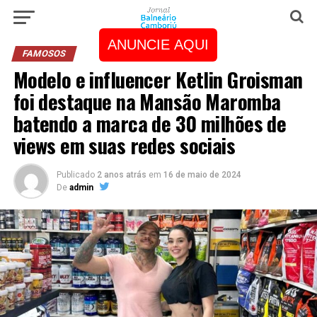
ANUNCIE AQUI
FAMOSOS
Modelo e influencer Ketlin Groisman
foi destaque na Mansão Maromba
batendo a marca de 30 milhões de
views em suas redes sociais
Publicado
2 anos atrás
em
16 de maio de 2024
De
admin