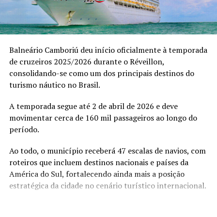
“O V8 não é sobre presença, é sobre transformação. É
sobre acesso, mentalidade e evolução real”, afirma.
Balneário Camboriú deu início oficialmente à temporada
Entre os convidados, destacaram-se empresários como
de cruzeiros 2025/2026 durante o Réveillon,
Ricardo Soares, James Kruel, Daniel Chiesa e Darci
consolidando-se como um dos principais destinos do
Sttrack que vivenciaram um ambiente de trocas
turismo náutico no Brasil.
estratégicas, conexões de alto valor e discussões
profundas sobre expansão de mentalidade e
A temporada segue até 2 de abril de 2026 e deve
posicionamento.
movimentar cerca de 160 mil passageiros ao longo do
período.
Ao todo, o município receberá 47 escalas de navios, com
roteiros que incluem destinos nacionais e países da
América do Sul, fortalecendo ainda mais a posição
estratégica da cidade no cenário turístico internacional.