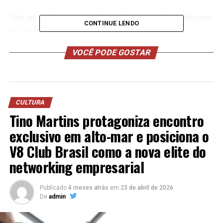
Seja um assinante e confira ensaio sensual da produtora
CONTINUE LENDO
de conteúdos adultos:
https://onlyfans.com/ketlin_groisman
VOCÊ PODE GOSTAR
CULTURA
Tino Martins protagoniza encontro
exclusivo em alto-mar e posiciona o
V8 Club Brasil como a nova elite do
networking empresarial
Publicado
4 meses atrás
em
23 de abril de 2026
De
admin