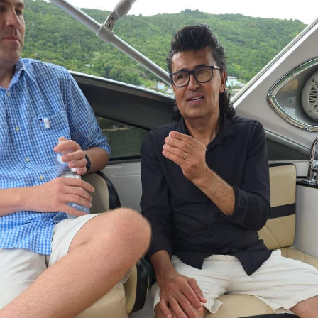
TÓPICOS RELACIONADOS
A SEGUIR
Cantora Glaucia Mel leva Recife ao ritmo de suas
músicas envolventes
NÃO PERCA
Empresária brasileira Patrícia Mirza marca presença no