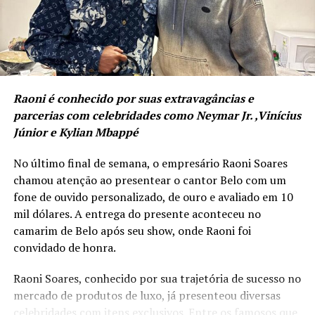
A filosofia do V8 Club se ancora na potência simbólica
turístico do município.
do motor V8: precisão, força, consistência e máxima
performance. Uma analogia direta ao empresário
“Esta temporada colocará Balneário Camboriú em
moderno que entende que sua mente, seu corpo e seu
um setor de destaque no turismo náutico do Brasil,
negócio precisam operar em sintonia e alto rendimento.
contribuindo diretamente para impulsionar a
economia local. O município se preparou para
Raoni é conhecido por suas extravagâncias e
ampliar o turismo de cruzeiros e oferecer uma
parcerias com celebridades como Neymar Jr. ,Vinícius
experiência turística de altíssima qualidade”,
Júnior e Kylian Mbappé
afirmou o secretário de Turismo, Evandro Neiva.
No último final de semana, o empresário Raoni Soares
chamou atenção ao presentear o cantor Belo com um
fone de ouvido personalizado, de ouro e avaliado em 10
mil dólares. A entrega do presente aconteceu no
camarim de Belo após seu show, onde Raoni foi
convidado de honra.
Raoni Soares, conhecido por sua trajetória de sucesso no
mercado de produtos de luxo, já presenteou diversas
celebridades com itens exclusivos. Entre os famosos que