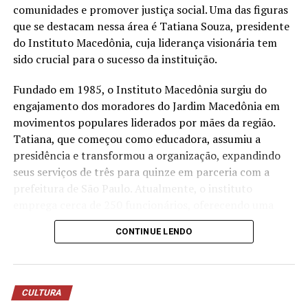
estação própria de tratamento de efluentes para tratar
comunidades e promover justiça social. Uma das figuras
a água utilizada nos processos operacionais e reutilizá-la
que se destacam nessa área é Tatiana Souza, presidente
na lavagem de veículos, reduzindo o consumo de
do Instituto Macedônia, cuja liderança visionária tem
recursos naturais.
sido crucial para o sucesso da instituição.
“Quando falamos em sustentabilidade, precisamos falar
Fundado em 1985, o Instituto Macedônia surgiu do
sobre ações práticas e resultados concretos. O reuso da
engajamento dos moradores do Jardim Macedônia em
água mostra que é possível unir eficiência operacional,
movimentos populares liderados por mães da região.
preservação ambiental e responsabilidade com as
Tatiana, que começou como educadora, assumiu a
comunidades onde estamos inseridos. Nosso cuidado
presidência e transformou a organização, expandindo
também envolve os uniformes das oficinas, desde
seus serviços de três para quinze em parceria com a
2006, eles são enviados para uma lavanderia industrial
prefeitura de São Paulo. Atualmente, o instituto
com tratamento específico para resíduos da atividade
emprega cerca de 250 funcionários, oferecendo uma
mecânica”, destaca Anderson Acassio Martins,
ampla gama de serviços que atendem crianças,
CONTINUE LENDO
coordenador Administrativo da Savana.
mulheres, idosos e promovem o empreendedorismo e a
sustentabilidade ambiental.
A liderança feminina no terceiro setor tem mostrado
CULTURA
resultados notáveis no Brasil. Segundo dados recentes,