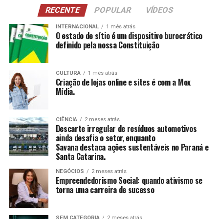
NCI
: Atividades para pessoas com 60 anos ou
RECENTE
POPULAR
VÍDEOS
mais, estimulando a construção e reconstrução de
suas histórias e vivências.
INTERNACIONAL
1 mês atrás
O estado de sítio é um dispositivo burocrático
definido pela nossa Constituição
CCAS
: Ambiente de convivência para crianças e
adolescentes, abrangendo desde jogos até cultura
e esportes.
CULTURA
1 mês atrás
Criação de lojas online e sites é com a Mox
SAICA
: Trabalho de cuidado, orientação e proteção
Mídia.
integral a crianças e adolescentes em situação de
risco.
CIÊNCIA
2 meses atrás
CEIS
: Garantia de um ambiente seguro e desafiador
Descarte irregular de resíduos automotivos
para o desenvolvimento infantil.
ainda desafia o setor, enquanto
Savana destaca ações sustentáveis no Paraná e
Santa Catarina.
Conclusão
NEGÓCIOS
2 meses atrás
O empreendedorismo social, impulsionado por líderes
Empreendedorismo Social: quando ativismo se
torna uma carreira de sucesso
como Tatiana Souza, demonstra que ativismo pode, sim,
ser uma carreira de sucesso. As mulheres no comando
dessas organizações não apenas promovem mudanças
SEM CATEGORIA
2 meses atrás