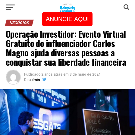
ANUNCIE AQUI
NEGÓCIOS
Operação Investidor: Evento Virtual
Gratuito do influenciador Carlos
Magno ajuda diversas pessoas a
conquistar sua liberdade financeira
Publicado
2 anos atrás
em
3 de maio de 2024
De
admin