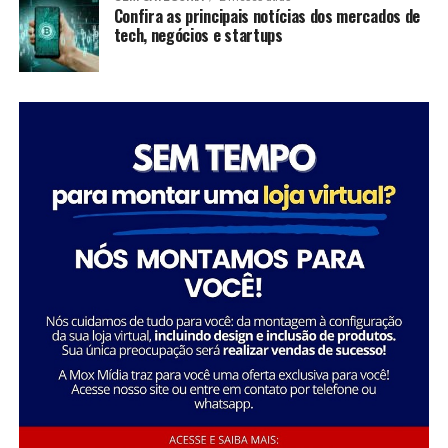
significativas em suas comunidades, mas também
Confira as principais notícias dos mercados de
tech, negócios e startups
inspiram futuras gerações a seguir seus passos,
mostrando que é possível transformar a sociedade
através da dedicação e liderança.
Tatiana Souza destaca a importância da liderança
Sobre a Savana
feminina no setor social: “Acredito que quando as
A Savana integra o Grupo Águia Branca e é especializada
mulheres assumem a liderança, trazem consigo uma
na comercialização de caminhões e veículos comerciais
perspectiva única e essencial que promove a inclusão e o
da Mercedes-Benz. Com forte presença nos setores de
desenvolvimento sustentável. Meu objetivo é continuar
transporte e logística, oferece um portfólio completo
inspirando e capacitando outras mulheres a seguirem
de veículos, peças e serviços de oficina. Além disso,
esse caminho, transformando ainda mais vidas e
disponibiliza soluções em pneus e recapagem,
comunidades.”
garantindo performance e eficiência para os clientes do
segmento de transporte de cargas.
Essa trajetória exemplifica como o ativismo e o
empreendedorismo social podem convergir para criar
uma carreira gratificante e de grande impacto social.
FONTE: A Savana integra o Grupo Águia Branca
Sobre o Instituto Macedônia