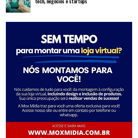
tech, negócios e startups
inspiram futuras gerações a seguir seus passos,
mostrando que é possível transformar a sociedade
através da dedicação e liderança.
Tatiana Souza destaca a importância da liderança
Sobre a Savana
feminina no setor social: “Acredito que quando as
A Savana integra o Grupo Águia Branca e é especializada
mulheres assumem a liderança, trazem consigo uma
na comercialização de caminhões e veículos comerciais
perspectiva única e essencial que promove a inclusão e o
da Mercedes-Benz. Com forte presença nos setores de
desenvolvimento sustentável. Meu objetivo é continuar
transporte e logística, oferece um portfólio completo
inspirando e capacitando outras mulheres a seguirem
de veículos, peças e serviços de oficina. Além disso,
esse caminho, transformando ainda mais vidas e
disponibiliza soluções em pneus e recapagem,
comunidades.”
garantindo performance e eficiência para os clientes do
segmento de transporte de cargas.
Essa trajetória exemplifica como o ativismo e o
empreendedorismo social podem convergir para criar
uma carreira gratificante e de grande impacto social.
FONTE: A Savana integra o Grupo Águia Branca
Sobre o Instituto Macedônia
Fundado em 1985, o Instituto Macedônia é uma