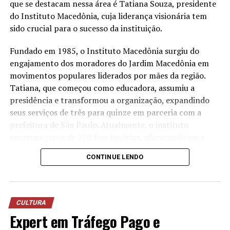
a água utilizada nos processos operacionais e reutilizá-la
que se destacam nessa área é Tatiana Souza, presidente
na lavagem de veículos, reduzindo o consumo de
do Instituto Macedônia, cuja liderança visionária tem
recursos naturais.
sido crucial para o sucesso da instituição.
“Quando falamos em sustentabilidade, precisamos falar
Fundado em 1985, o Instituto Macedônia surgiu do
sobre ações práticas e resultados concretos. O reuso da
engajamento dos moradores do Jardim Macedônia em
água mostra que é possível unir eficiência operacional,
movimentos populares liderados por mães da região.
preservação ambiental e responsabilidade com as
Tatiana, que começou como educadora, assumiu a
comunidades onde estamos inseridos. Nosso cuidado
presidência e transformou a organização, expandindo
também envolve os uniformes das oficinas, desde
seus serviços de três para quinze em parceria com a
2006, eles são enviados para uma lavanderia industrial
prefeitura de São Paulo. Atualmente, o instituto
com tratamento específico para resíduos da atividade
emprega cerca de 250 funcionários, oferecendo uma
mecânica”, destaca Anderson Acassio Martins,
ampla gama de serviços que atendem crianças,
CONTINUE LENDO
coordenador Administrativo da Savana.
mulheres, idosos e promovem o empreendedorismo e a
sustentabilidade ambiental.
A liderança feminina no terceiro setor tem mostrado
CULTURA
resultados notáveis no Brasil. Segundo dados recentes,
Expert em Tráfego Pago e
as ONGs lideradas por mulheres têm crescido