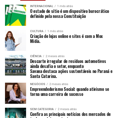
mais, estimulando a construção e reconstrução de
suas histórias e vivências.
INTERNACIONAL
1 mês atrás
O estado de sítio é um dispositivo burocrático
definido pela nossa Constituição
CCAS
: Ambiente de convivência para crianças e
adolescentes, abrangendo desde jogos até cultura
e esportes.
CULTURA
1 mês atrás
Criação de lojas online e sites é com a Mox
SAICA
: Trabalho de cuidado, orientação e proteção
Mídia.
integral a crianças e adolescentes em situação de
risco.
CIÊNCIA
2 meses atrás
CEIS
: Garantia de um ambiente seguro e desafiador
Descarte irregular de resíduos automotivos
para o desenvolvimento infantil.
ainda desafia o setor, enquanto
Savana destaca ações sustentáveis no Paraná e
Santa Catarina.
Conclusão
NEGÓCIOS
2 meses atrás
O empreendedorismo social, impulsionado por líderes
Empreendedorismo Social: quando ativismo se
torna uma carreira de sucesso
como Tatiana Souza, demonstra que ativismo pode, sim,
ser uma carreira de sucesso. As mulheres no comando
dessas organizações não apenas promovem mudanças
SEM CATEGORIA
2 meses atrás
significativas em suas comunidades, mas também
Confira as principais notícias dos mercados de