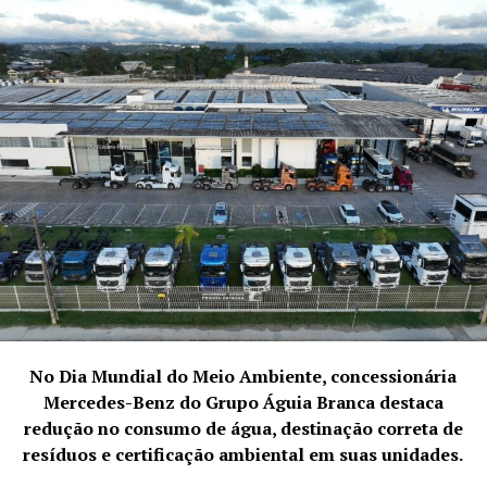
curadoria do evento, garantindo que o conteúdo
apresentado seja tanto prático quanto inovador. “Nossa
meta é fornecer um panorama abrangente das melhores
práticas em reestruturação de empresas e gestão,
capacitando profissionais e empresas a navegar com
sucesso por esses desafios,” afirma Dra. Farias.
No Dia Mundial do Meio Ambiente, concessionária
Mercedes-Benz do Grupo Águia Branca destaca
redução no consumo de água, destinação correta de
resíduos e certificação ambiental em suas unidades.
(Dra. Jéssica Farias, advogada, administradora judicial e
peça-chave na organização do CBIEGI, ressalta a