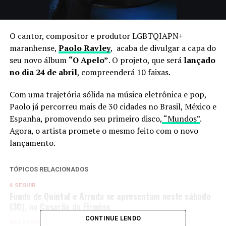
O cantor, compositor e produtor LGBTQIAPN+
maranhense,
Paolo Ravley
, acaba de divulgar a capa do
seu novo álbum
“O Apelo”
. O projeto, que será
lançado
no dia 24 de abril
, compreenderá 10 faixas.
Com uma trajetória sólida na música eletrônica e pop,
Paolo já percorreu mais de 30 cidades no Brasil, México e
Espanha, promovendo seu primeiro disco,
“Mundos”
.
Agora, o artista promete o mesmo feito com o novo
lançamento.
TÓPICOS RELACIONADOS
A SEGUIR
Fundo de Quintal e Arruda se apresentam neste sábado
(30), no Casarão do Firmino
CONTINUE LENDO
NÃO PERCA