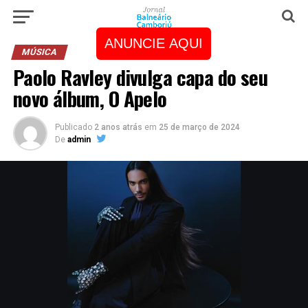
ANUNCIE AQUI
MÚSICA
Paolo Ravley divulga capa do seu
novo álbum, O Apelo
Publicado
2 anos atrás
em
25 de março de 2024
De
admin