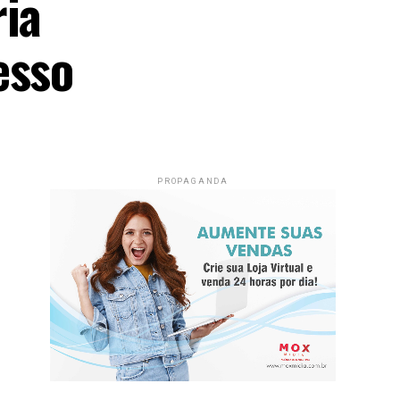
ria
esso
PROPAGANDA