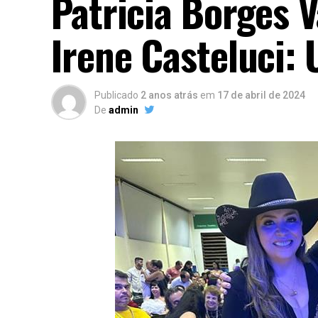
Patricia Borges 
Irene Casteluci:
Publicado
2 anos atrás
em
17 de abril de 2024
De
admin