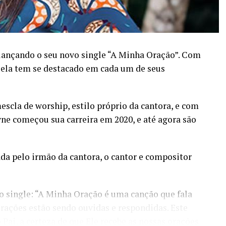
 lançando o seu novo single “A Minha Oração”. Com
, ela tem se destacado em cada um de seus
cla de worship, estilo próprio da cantora, e com
e começou sua carreira em 2020, e até agora são
a pelo irmão da cantora, o cantor e compositor
o single: “A Minha Oração é uma canção que fala
orações estão sendo ouvidas e respondidas. Este
Pai, a certeza de que Ele recebe as nossas orações