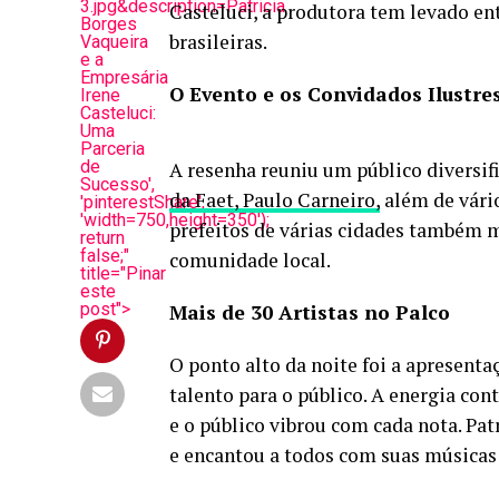
3.jpg&description=Patricia
Casteluci, a produtora tem levado en
Borges
brasileiras.
Vaqueira
e a
Empresária
O Evento e os Convidados Ilustre
Irene
Casteluci:
Uma
Parceria
de
A resenha reuniu um público diversifi
Sucesso',
da Faet, Paulo Carneiro,
além de vário
'pinterestShare',
'width=750,height=350');
prefeitos de várias cidades também m
return
false;"
comunidade local.
title="Pinar
este
post">
Mais de 30 Artistas no Palco
O ponto alto da noite foi a apresent
talento para o público. A energia co
e o público vibrou com cada nota. Pat
e encantou a todos com suas músicas 