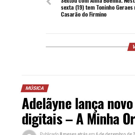
Sextou com Alma Boêmia. Nes
sexta (19) tem Toninho Geraes
Casarão do Firmino
V
MÚSICA
Adelãyne lança novo
digitais – A Minha O
Publicado
8 meses atrás
em
6 de dezembro de 