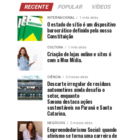
RECENTE
POPULAR
VÍDEOS
INTERNACIONAL
1 mês atrás
O estado de sítio é um dispositivo
burocrático definido pela nossa
Constituição
CULTURA
1 mês atrás
Criação de lojas online e sites é
com a Mox Mídia.
CIÊNCIA
2 meses atrás
Descarte irregular de resíduos
automotivos ainda desafia o
setor, enquanto
Savana destaca ações
sustentáveis no Paraná e Santa
Catarina.
NEGÓCIOS
2 meses atrás
Empreendedorismo Social: quando
ativismo se torna uma carreira de