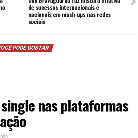
ta
Duo Bravaguarda faz mistura criativa
 no
de sucessos internacionais e
nacionais em mash-ups nas redes
sociais
OCÊ PODE GOSTAR
 single nas plataformas
ração
2025