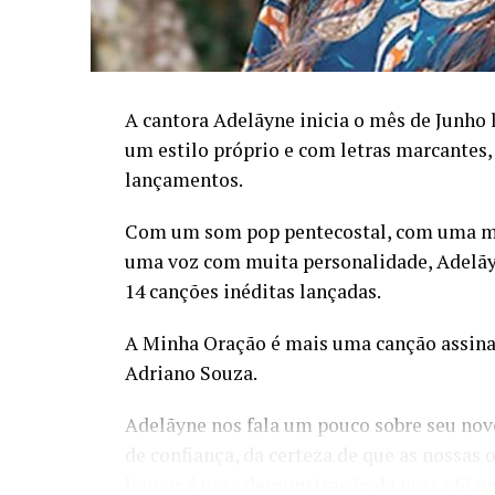
A cantora Adelãyne inicia o mês de Junho
um estilo próprio e com letras marcantes
lançamentos.
Com um som pop pentecostal, com uma mes
uma voz com muita personalidade, Adelãyn
14 canções inéditas lançadas.
A Minha Oração é mais uma canção assinad
Adriano Souza.
Adelãyne nos fala um pouco sobre seu nov
de confiança, da certeza de que as nossas 
louvor é uma demonstração da nossa fé no 