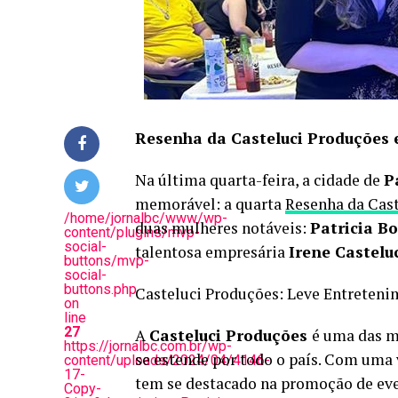
Resenha da Casteluci Produções 
Na última quarta-feira, a cidade de
P
memorável: a quarta
Resenha da Cas
/home/jornalbc/www/wp-
duas mulheres notáveis:
Patricia B
content/plugins/mvp-
social-
talentosa empresária
Irene Castelu
buttons/mvp-
social-
buttons.php
Casteluci Produções: Leve Entreteni
on
line
27
A
Casteluci Produções
é uma das ma
https://jornalbc.com.br/wp-
se estende por todo o país. Com uma 
content/uploads/2024/04/4146-
17-
tem se destacado na promoção de event
Copy-