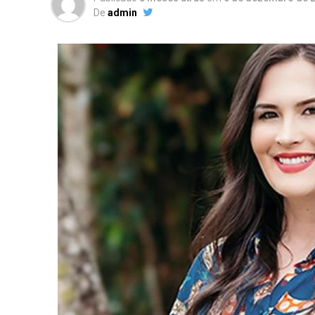
De
admin