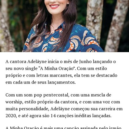
A realização do Carna Cristal foi um verdadeiro presente
para a comunidade de Cristalândia-Tocantins, e isso só
foi possível graças ao empenho e dedicação da
Prefeitura da cidade. Em nome de todos os participantes
A cantora Adelãyne inicia o mês de Junho lançando o
do evento, gostaríamos de expressar nossa mais sincera
seu novo single “A Minha Oração”. Com um estilo
gratidão à Prefeitura pelo esforço e compromisso em
próprio e com letras marcantes, ela tem se destacado
proporcionar momentos de celebração e diversão para
em cada um de seus lançamentos.
os cidadãos.
Com um som pop pentecostal, com uma mescla de
O Carna Cristal, ao lado da presença marcante de
worship, estilo próprio da cantora, e com uma voz com
Patrícia Borges Vaqueira
e do apoio da Prefeitura,
muita personalidade, Adelãyne começou sua carreira em
deixou uma marca indelével na história do carnaval de
2020, e até agora são 14 canções inéditas lançadas.
Cristalândia-Tocantins, reforçando o poder da música e
da gestão pública em unir e alegrar comunidades.
A Minha Oração é mais uma canção assinada pelo irmão