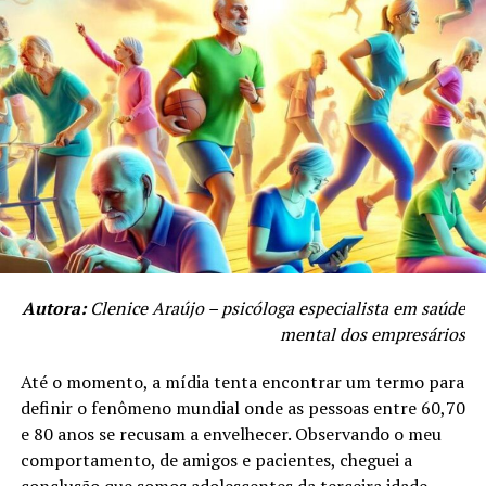
CONTATO:
pessoas interpretam as situações e como reagem a elas.
Site:https://moxmidia.com.br/
E-mail: moxmidia@moxmidia.com.br
Telefone/ Whatsapp:
(41) 9 9735-5599
Autora:
Clenice Araújo – psicóloga especialista em saúde
mental dos empresários
Até o momento, a mídia tenta encontrar um termo para
definir o fenômeno mundial onde as pessoas entre 60,70
e 80 anos se recusam a envelhecer. Observando o meu
comportamento, de amigos e pacientes, cheguei a
conclusão que somos adolescentes da terceira idade.