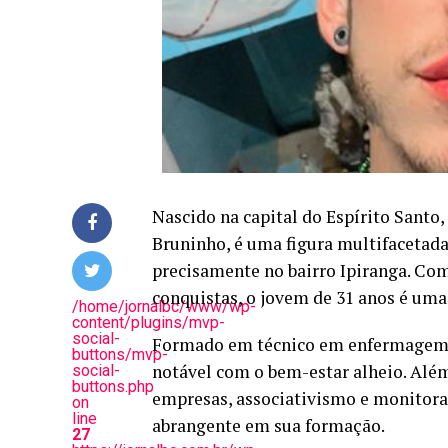
Nascido na capital do Espírito Sant
Bruninho, é uma figura multifacetada
precisamente no bairro Ipiranga. Com
conquistas, o jovem de 31 anos é um
/home/jornalbc/www/wp-
content/plugins/mvp-
social-
Formado em técnico em enfermagem 
buttons/mvp-
notável com o bem-estar alheio. Além
social-
buttons.php
empresas, associativismo e monitor
on
line
abrangente em sua formação.
27