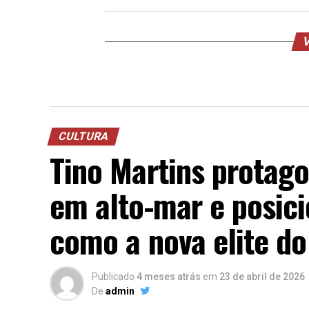
V
CULTURA
Tino Martins protago
em alto-mar e posici
como a nova elite d
Publicado
4 meses atrás
em
23 de abril de 2026
De
admin