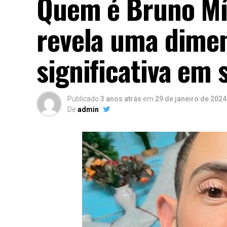
Quem é Bruno Mír
revela uma dimen
significativa em 
Publicado
3 anos atrás
em
29 de janeiro de 2024
De
admin