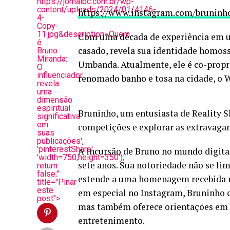
https://jornalbc.com.br/wp-
content/uploads/2024/01/4146-
https://www.instagram.com/bruninh
4-
Copy-
11.jpg&description=Quem
Com uma década de experiência em um
é
casado, revela sua identidade homosse
Bruno
Míranda:
Umbanda. Atualmente, ele é co-propr
O
influenciador
renomado banho e tosa na cidade, o
revela
uma
dimensão
espiritual
Bruninho, um entusiasta de Reality S
significativa
em
competições e explorar as extravaga
suas
publicações',
'pinterestShare',
A incursão de Bruno no mundo digital
'width=750,height=350');
sete anos. Sua notoriedade não se li
return
false;"
estende a uma homenagem recebida na
title="Pinar
este
em especial no Instagram, Bruninho c
post">
mas também oferece orientações em c
entretenimento.