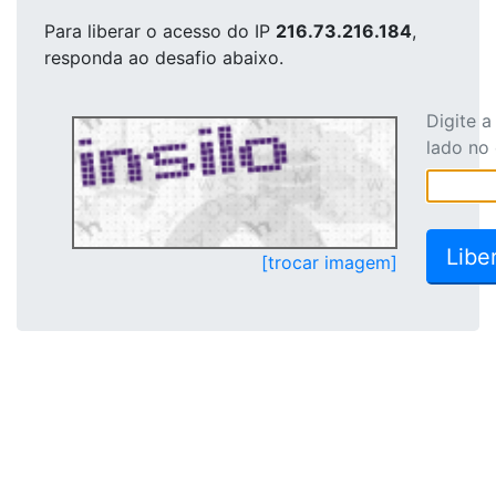
Para liberar o acesso
do IP
216.73.216.184
,
responda ao desafio abaixo.
Digite 
lado no
[trocar imagem]