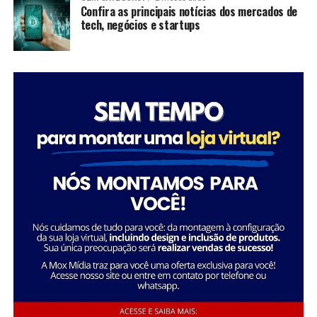
significativas em suas comunidades, mas também
Confira as principais notícias dos mercados de
tech, negócios e startups
inspiram futuras gerações a seguir seus passos,
mostrando que é possível transformar a sociedade
através da dedicação e liderança.
Tatiana Souza destaca a importância da liderança
Sobre a Savana
feminina no setor social: “Acredito que quando as
A Savana integra o Grupo Águia Branca e é especializada
mulheres assumem a liderança, trazem consigo uma
na comercialização de caminhões e veículos comerciais
perspectiva única e essencial que promove a inclusão e o
da Mercedes-Benz. Com forte presença nos setores de
desenvolvimento sustentável. Meu objetivo é continuar
transporte e logística, oferece um portfólio completo
inspirando e capacitando outras mulheres a seguirem
de veículos, peças e serviços de oficina. Além disso,
esse caminho, transformando ainda mais vidas e
disponibiliza soluções em pneus e recapagem,
comunidades.”
garantindo performance e eficiência para os clientes do
segmento de transporte de cargas.
Essa trajetória exemplifica como o ativismo e o
empreendedorismo social podem convergir para criar
uma carreira gratificante e de grande impacto social.
FONTE: A Savana integra o Grupo Águia Branca
Sobre o Instituto Macedônia