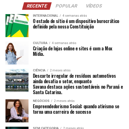
NCI
: Atividades para pessoas com 60 anos ou
RECENTE
POPULAR
VÍDEOS
mais, estimulando a construção e reconstrução de
suas histórias e vivências.
INTERNACIONAL
4 semanas atrás
O estado de sítio é um dispositivo burocrático
definido pela nossa Constituição
CCAS
: Ambiente de convivência para crianças e
adolescentes, abrangendo desde jogos até cultura
e esportes.
CULTURA
4 semanas atrás
Criação de lojas online e sites é com a Mox
SAICA
: Trabalho de cuidado, orientação e proteção
Mídia.
integral a crianças e adolescentes em situação de
risco.
CIÊNCIA
2 meses atrás
CEIS
: Garantia de um ambiente seguro e desafiador
Descarte irregular de resíduos automotivos
para o desenvolvimento infantil.
ainda desafia o setor, enquanto
Savana destaca ações sustentáveis no Paraná e
Santa Catarina.
Conclusão
NEGÓCIOS
2 meses atrás
O empreendedorismo social, impulsionado por líderes
Empreendedorismo Social: quando ativismo se
torna uma carreira de sucesso
como Tatiana Souza, demonstra que ativismo pode, sim,
ser uma carreira de sucesso. As mulheres no comando
dessas organizações não apenas promovem mudanças
SEM CATEGORIA
2 meses atrás