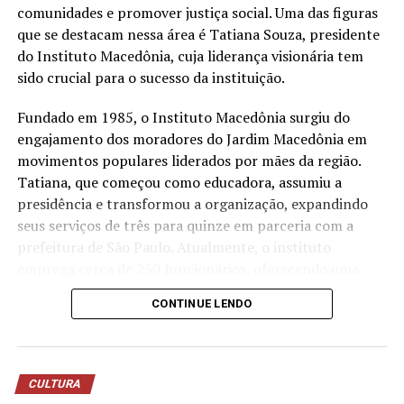
estação própria de tratamento de efluentes para tratar
comunidades e promover justiça social. Uma das figuras
a água utilizada nos processos operacionais e reutilizá-la
que se destacam nessa área é Tatiana Souza, presidente
na lavagem de veículos, reduzindo o consumo de
do Instituto Macedônia, cuja liderança visionária tem
recursos naturais.
sido crucial para o sucesso da instituição.
“Quando falamos em sustentabilidade, precisamos falar
Fundado em 1985, o Instituto Macedônia surgiu do
sobre ações práticas e resultados concretos. O reuso da
engajamento dos moradores do Jardim Macedônia em
água mostra que é possível unir eficiência operacional,
movimentos populares liderados por mães da região.
preservação ambiental e responsabilidade com as
Tatiana, que começou como educadora, assumiu a
comunidades onde estamos inseridos. Nosso cuidado
presidência e transformou a organização, expandindo
também envolve os uniformes das oficinas, desde
seus serviços de três para quinze em parceria com a
2006, eles são enviados para uma lavanderia industrial
prefeitura de São Paulo. Atualmente, o instituto
com tratamento específico para resíduos da atividade
emprega cerca de 250 funcionários, oferecendo uma
mecânica”, destaca Anderson Acassio Martins,
ampla gama de serviços que atendem crianças,
CONTINUE LENDO
coordenador Administrativo da Savana.
mulheres, idosos e promovem o empreendedorismo e a
sustentabilidade ambiental.
A liderança feminina no terceiro setor tem mostrado
CULTURA
resultados notáveis no Brasil. Segundo dados recentes,