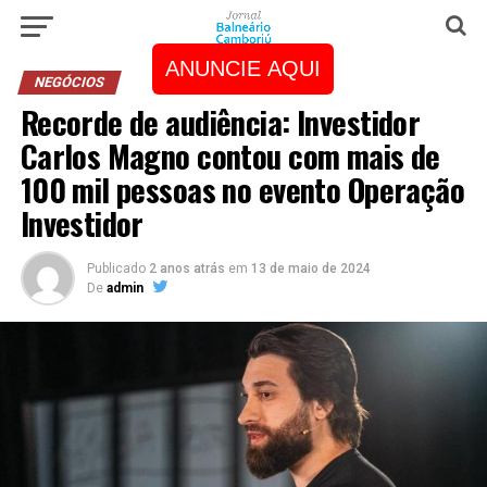
ANUNCIE AQUI
NEGÓCIOS
Recorde de audiência: Investidor
Carlos Magno contou com mais de
100 mil pessoas no evento Operação
Investidor
Publicado
2 anos atrás
em
13 de maio de 2024
De
admin