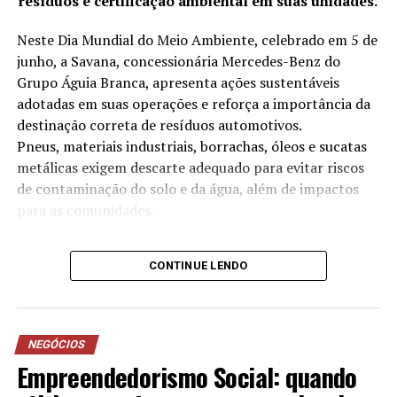
resíduos e certificação ambiental em suas unidades.
investimento e as tendências atuais do setor é
satisfatório pra mim, assim posso oferecer a
Neste Dia Mundial do Meio Ambiente, celebrado em 5 de
oportunidade para que mais pessoas conquistem sua
junho, a Savana, concessionária Mercedes-Benz do
lindependência financeira.” Relata Carlos.
Grupo Águia Branca, apresenta ações sustentáveis
adotadas em suas operações e reforça a importância da
TÓPICOS RELACIONADOS
destinação correta de resíduos automotivos.
A SEGUIR
Pneus, materiais industriais, borrachas, óleos e sucatas
Em parceria inédita, Funil de Vendas™️ treina Mulheres
metálicas exigem descarte adequado para evitar riscos
Empreendedoras na Ernst & Young
de contaminação do solo e da água, além de impactos
NÃO PERCA
para as comunidades.
Empresária e Consultora Espiritual Teresa Simoes
compartilha Método de Terapia e Mentoria
A Savana, por meio das suas 14 filiais, desenvolve
CONTINUE LENDO
anualmente iniciativas voltadas à redução no consumo
de água, destinação correta de resíduos, eficiência
energética e projetos sociais. As práticas adotadas
contribuíram, inclusive, para a conquista da certificação
NEGÓCIOS
ISO 14001, norma internacional de gestão ambiental
Empreendedorismo Social: quando
conquistada pela empresa desde 2023.