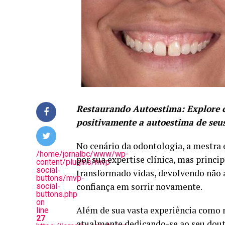
Restaurando Autoestima
: Explore
positivamente a autoestima de seu
No cenário da odontologia, a mestr
/home/jornalbc/www/wp-
por sua expertise clínica, mas princ
content/plugins/mvp-
social-
transformado vidas, devolvendo não 
buttons/mvp-
confiança em sorrir novamente.
social-
buttons.php
on
Além de sua vasta experiência como 
line
27
atualmente dedicando-se ao seu dout