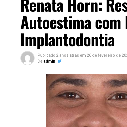
Renata Horn: Res
Autoestima com 
Implantodontia
Publicado
2 anos atrás
em
26 de fevereiro de 20
De
admin