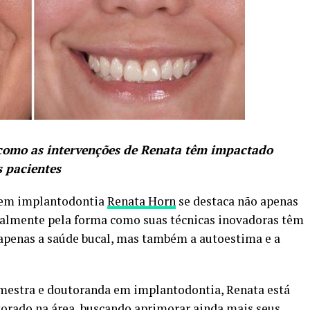
 como as intervenções de Renata têm impactado
s pacientes
a em implantodontia
Renata Horn
se destaca não apenas
ipalmente pela forma como suas técnicas inovadoras têm
apenas a saúde bucal, mas também a autoestima e a
mestra e doutoranda em implantodontia, Renata está
orado na área, buscando aprimorar ainda mais seus