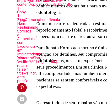
https://jornalbc.com.br/wp-
content/uploads/2024/02/4146-
conhecimentos e contribuir para o av
3-
odontologia.
Copy-
1-
2.jpg&description=Renata
Com uma carreira dedicada ao estud
Horn:
Restaurando
reposicionamento labial e recobrimen
Sorrisos
e
especialista na arte de restaurar sorr
Autoestima
com
Excelência
Para Renata Horn, cada sorriso é únic
em
atenção aos detalhes. Seu compromi
Implantodontia',
'pinterestShare',
odontológicos, mas sim experiências 
'width=750,height=350');
return
seus procedimentos. Em sua clínica, 
false;"
alta complexidade, mas também ofer
title="Pinar
este
pacientes se sentem confortáveis e c
post">
expectativas.
Os resultados de seu trabalho vão mu