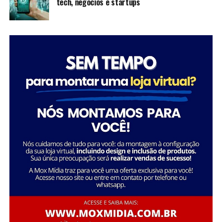
tech, negócios e startups
inspiram futuras gerações a seguir seus passos,
mostrando que é possível transformar a sociedade
através da dedicação e liderança.
Tatiana Souza destaca a importância da liderança
Sobre a Savana
feminina no setor social: “Acredito que quando as
A Savana integra o Grupo Águia Branca e é especializada
mulheres assumem a liderança, trazem consigo uma
na comercialização de caminhões e veículos comerciais
perspectiva única e essencial que promove a inclusão e o
da Mercedes-Benz. Com forte presença nos setores de
desenvolvimento sustentável. Meu objetivo é continuar
transporte e logística, oferece um portfólio completo
inspirando e capacitando outras mulheres a seguirem
de veículos, peças e serviços de oficina. Além disso,
esse caminho, transformando ainda mais vidas e
disponibiliza soluções em pneus e recapagem,
comunidades.”
garantindo performance e eficiência para os clientes do
segmento de transporte de cargas.
Essa trajetória exemplifica como o ativismo e o
empreendedorismo social podem convergir para criar
uma carreira gratificante e de grande impacto social.
FONTE: A Savana integra o Grupo Águia Branca
Sobre o Instituto Macedônia
Fundado em 1985, o Instituto Macedônia é uma