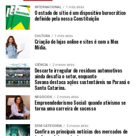
mais, estimulando a construção e reconstrução de
suas histórias e vivências.
INTERNACIONAL
1 mês atrás
O estado de sítio é um dispositivo burocrático
definido pela nossa Constituição
CCAS
: Ambiente de convivência para crianças e
adolescentes, abrangendo desde jogos até cultura
e esportes.
CULTURA
1 mês atrás
Criação de lojas online e sites é com a Mox
SAICA
: Trabalho de cuidado, orientação e proteção
Mídia.
integral a crianças e adolescentes em situação de
risco.
CIÊNCIA
2 meses atrás
CEIS
: Garantia de um ambiente seguro e desafiador
Descarte irregular de resíduos automotivos
para o desenvolvimento infantil.
ainda desafia o setor, enquanto
Savana destaca ações sustentáveis no Paraná e
Santa Catarina.
Conclusão
NEGÓCIOS
2 meses atrás
O empreendedorismo social, impulsionado por líderes
Empreendedorismo Social: quando ativismo se
torna uma carreira de sucesso
como Tatiana Souza, demonstra que ativismo pode, sim,
ser uma carreira de sucesso. As mulheres no comando
dessas organizações não apenas promovem mudanças
SEM CATEGORIA
2 meses atrás
significativas em suas comunidades, mas também
Confira as principais notícias dos mercados de