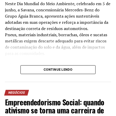
Neste Dia Mundial do Meio Ambiente, celebrado em 5 de
consumidores. Sistemas inteligentes analisam o
junho, a Savana, concessionária Mercedes-Benz do
comportamento de compra, personalizando as
Grupo Águia Branca, apresenta ações sustentáveis
experiências de maneira a oferecer exatamente o que o
adotadas em suas operações e reforça a importância da
cliente deseja. “Essa capacidade de prever e atender
destinação correta de resíduos automotivos.
necessidades está transformando o marketing e a
Pneus, materiais industriais, borrachas, óleos e sucatas
fidelização, colocando as empresas que utilizam a IA à
metálicas exigem descarte adequado para evitar riscos
frente no mercado”, declara.
de contaminação do solo e da água, além de impactos
para as comunidades.
A Savana, por meio das suas 14 filiais, desenvolve
CONTINUE LENDO
anualmente iniciativas voltadas à redução no consumo
de água, destinação correta de resíduos, eficiência
energética e projetos sociais. As práticas adotadas
contribuíram, inclusive, para a conquista da certificação
NEGÓCIOS
ISO 14001, norma internacional de gestão ambiental
Empreendedorismo Social: quando
conquistada pela empresa desde 2023.
ativismo se torna uma carreira de