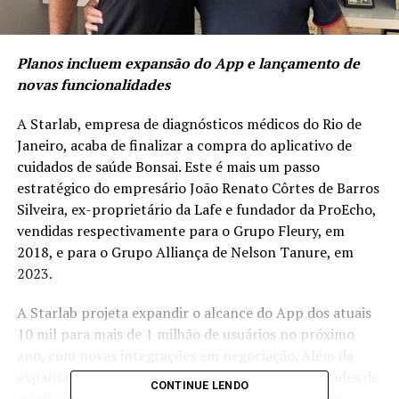
Planos incluem expansão do App e lançamento de
novas funcionalidades
A Starlab, empresa de diagnósticos médicos do Rio de
Janeiro, acaba de finalizar a compra do aplicativo de
cuidados de saúde Bonsai. Este é mais um passo
estratégico do empresário João Renato Côrtes de Barros
Silveira, ex-proprietário da Lafe e fundador da ProEcho,
vendidas respectivamente para o Grupo Fleury, em
2018, e para o Grupo Alliança de Nelson Tanure, em
2023.
A Starlab projeta expandir o alcance do App dos atuais
10 mil para mais de 1 milhão de usuários no próximo
ano, com novas integrações em negociação. Além da
expansão, os planos incluem agregar funcionalidades de
CONTINUE LENDO
inteligência artificial à experiência, com sugestões