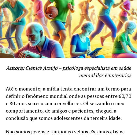
E-mail: moxmidia@moxmidia.com.br
representou um obstáculo em um mercado tão fechado
Telefone/ Whatsapp:
(41) 9 9735-5599
e regulado”, observou Faria.
TÓPICOS RELACIONADOS
A SEGUIR
Dra. Fernanda Aterje: Referência em Odontologia com
25 Anos de Experiência
NÃO PERCA
Autora:
Clenice Araújo – psicóloga especialista em saúde
A Força dos pensamentos: explorando os mistérios por
trás da lei da atração
mental dos empresários
Até o momento, a mídia tenta encontrar um termo para
definir o fenômeno mundial onde as pessoas entre 60,70
e 80 anos se recusam a envelhecer. Observando o meu
comportamento, de amigos e pacientes, cheguei a
conclusão que somos adolescentes da terceira idade.
Não somos jovens e tampouco velhos. Estamos ativos,