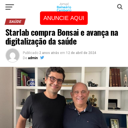
ANUNCIE AQUI
SAÚDE
Starlab compra Bonsai e avança na
digitalização da saúde
Publicado
2 anos atrás
em
12 de abril de 2024
De
admin