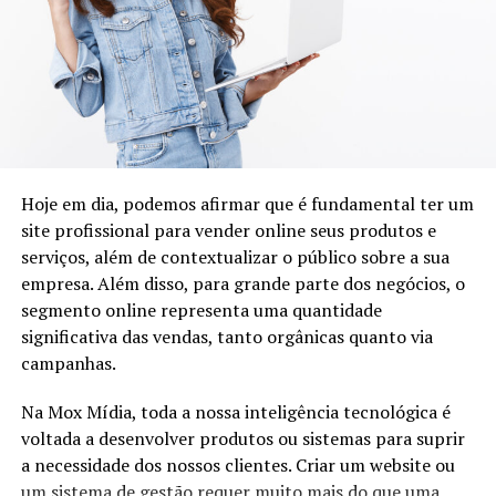
aplicativo para armazenamento e acompanhamento da
saúde familiar. Seu objetivo é devolver às pessoas a
acessibilidade e controle dos seus dados, que antes
moravam esquecidos em pastas, nos consultórios
médicos ou mesmo espalhados nos portais de cada
laboratório, dos quais ninguém lembra as senhas.
Hoje em dia, podemos afirmar que é fundamental ter um
“A venda para a Starlab marca uma virada de chave para
site profissional para vender online seus produtos e
o Bonsai. Com a vasta experiência de Silveira no mercado
serviços, além de contextualizar o público sobre a sua
e com sua rede de relacionamentos vamos alavancar
empresa. Além disso, para grande parte dos negócios, o
exponencialmente o número de usuários. Estou muito
segmento online representa uma quantidade
animado com o que vem pela frente”, disse Faria.
significativa das vendas, tanto orgânicas quanto via
Inspirados por situações pessoais em que familiares
campanhas.
precisaram de atendimento hospitalar urgente e não
Na Mox Mídia, toda a nossa inteligência tecnológica é
tinham acesso a informações básicas como tipo
voltada a desenvolver produtos ou sistemas para suprir
sanguíneo a exames recentes, os fundadores
a necessidade dos nossos clientes. Criar um website ou
conceberam a ideia de um repositório digital unificado
um sistema de gestão requer muito mais do que uma
para dados de saúde, facilmente compartilhados por