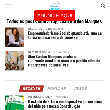
ANUNCIE AQUI
Todos os posts com a tag "Alan Kardec Marques"
NEGÓCIOS
2 meses atrás
Empreendedorismo Social: quando ativismo se
torna uma carreira de sucesso
SEM CATEGORIA
2 anos atrás
Alan Kardec Marques auxilia no
redescobrimento do amor e o perdão além da
vida através de novo livro
RECENTE
POPULAR
VÍDEOS
INTERNACIONAL
1 mês atrás
O estado de sítio é um dispositivo burocrático
definido pela nossa Constituição