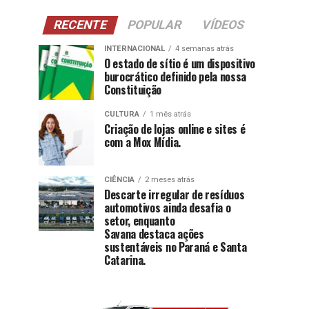
RECENTE
POPULAR
VÍDEOS
INTERNACIONAL
4 semanas atrás
O estado de sítio é um dispositivo
burocrático definido pela nossa
Constituição
CULTURA
1 mês atrás
Criação de lojas online e sites é
com a Mox Mídia.
CIÊNCIA
2 meses atrás
Descarte irregular de resíduos
automotivos ainda desafia o
setor, enquanto
Savana destaca ações
sustentáveis no Paraná e Santa
Catarina.