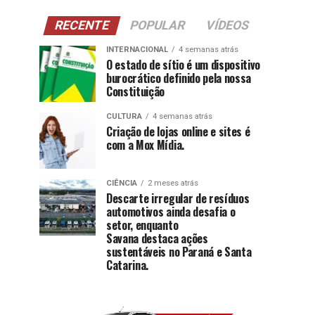
RECENTE
POPULAR
VÍDEOS
INTERNACIONAL
4 semanas atrás
O estado de sítio é um dispositivo
burocrático definido pela nossa
Constituição
CULTURA
4 semanas atrás
Criação de lojas online e sites é
com a Mox Mídia.
CIÊNCIA
2 meses atrás
Descarte irregular de resíduos
automotivos ainda desafia o
setor, enquanto
Savana destaca ações
sustentáveis no Paraná e Santa
Catarina.