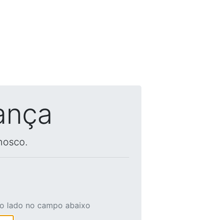
ança
nosco.
ao lado no campo abaixo