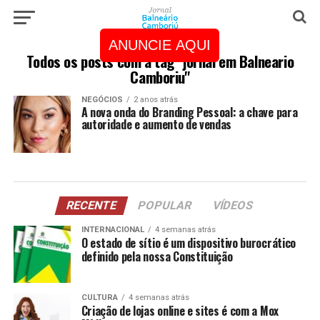
ANUNCIE AQUI
Todos os posts com a tag "jornal em Balneario
Camboriu"
NEGÓCIOS
2 anos atrás
A nova onda do Branding Pessoal: a chave para
autoridade e aumento de vendas
RECENTE
POPULAR
VÍDEOS
INTERNACIONAL
4 semanas atrás
O estado de sítio é um dispositivo burocrático
definido pela nossa Constituição
CULTURA
4 semanas atrás
Criação de lojas online e sites é com a Mox