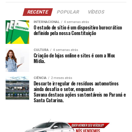
RECENTE
POPULAR
VÍDEOS
INTERNACIONAL
4 semanas atrás
O estado de sítio é um dispositivo burocrático
definido pela nossa Constituição
CULTURA
4 semanas atrás
Criação de lojas online e sites é com a Mox
Mídia.
CIÊNCIA
2 meses atrás
Descarte irregular de resíduos automotivos
ainda desafia o setor, enquanto
Savana destaca ações sustentáveis no Paraná e
Santa Catarina.