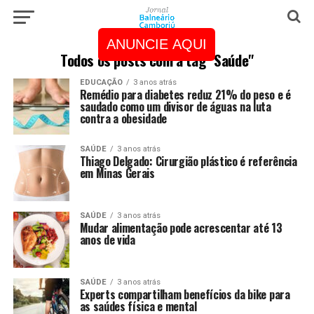
ANUNCIE AQUI
Todos os posts com a tag "Saúde"
EDUCAÇÃO
3 anos atrás
Remédio para diabetes reduz 21% do peso e é
saudado como um divisor de águas na luta
contra a obesidade
SAÚDE
3 anos atrás
Thiago Delgado: Cirurgião plástico é referência
em Minas Gerais
SAÚDE
3 anos atrás
Mudar alimentação pode acrescentar até 13
anos de vida
SAÚDE
3 anos atrás
Experts compartilham benefícios da bike para
as saúdes física e mental