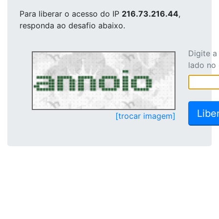
Para liberar o acesso
do IP
216.73.216.44
,
responda ao desafio abaixo.
Digite 
lado no
[trocar imagem]