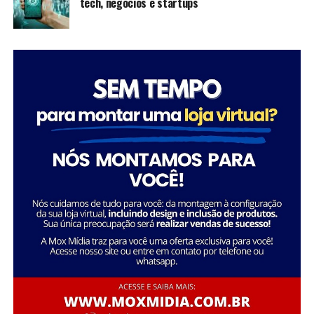
tech, negócios e startups
inspiram futuras gerações a seguir seus passos,
mostrando que é possível transformar a sociedade
através da dedicação e liderança.
Tatiana Souza destaca a importância da liderança
Sobre a Savana
feminina no setor social: “Acredito que quando as
A Savana integra o Grupo Águia Branca e é especializada
mulheres assumem a liderança, trazem consigo uma
na comercialização de caminhões e veículos comerciais
perspectiva única e essencial que promove a inclusão e o
da Mercedes-Benz. Com forte presença nos setores de
desenvolvimento sustentável. Meu objetivo é continuar
transporte e logística, oferece um portfólio completo
inspirando e capacitando outras mulheres a seguirem
de veículos, peças e serviços de oficina. Além disso,
esse caminho, transformando ainda mais vidas e
disponibiliza soluções em pneus e recapagem,
comunidades.”
garantindo performance e eficiência para os clientes do
segmento de transporte de cargas.
Essa trajetória exemplifica como o ativismo e o
empreendedorismo social podem convergir para criar
uma carreira gratificante e de grande impacto social.
FONTE: A Savana integra o Grupo Águia Branca
Sobre o Instituto Macedônia
Fundado em 1985, o Instituto Macedônia é uma