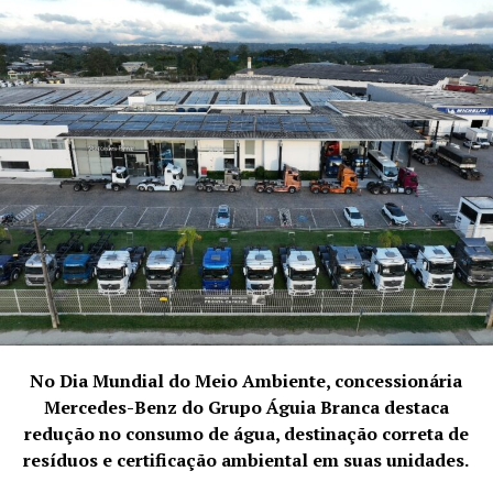
Utilize Transporte Alternativo:
Prefira transporte
público, carona compartilhada ou meios de
transporte mais econômicos.
Onde Guardar o Dinheiro Economizado?
Invista o dinheiro economizado em opções de baixo risco
e alta liquidez, como CDBs, Tesouro Direto ou Fundos de
Renda Fixa. Esses investimentos permitem que seu
dinheiro renda mais do que na poupança, sem
comprometer a segurança.
Investir para Viajar:
Investimentos de Curto Prazo:
Opte por CDBs,
No Dia Mundial do Meio Ambiente, concessionária
Tesouro Selic ou Fundos DI, que oferecem liquidez
Mercedes-Benz do Grupo Águia Branca destaca
e segurança.
redução no consumo de água, destinação correta de
Acumule Pontos ou Milhas:
Utilize um cartão de
resíduos e certificação ambiental em suas unidades.
crédito que acumule pontos ou milhas e centralize