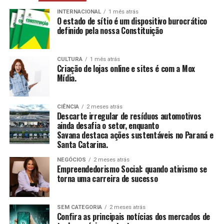
mais, estimulando a construção e reconstrução de
suas histórias e vivências.
INTERNACIONAL
1 mês atrás
O estado de sítio é um dispositivo burocrático
definido pela nossa Constituição
CCAS
: Ambiente de convivência para crianças e
adolescentes, abrangendo desde jogos até cultura
e esportes.
CULTURA
1 mês atrás
Criação de lojas online e sites é com a Mox
SAICA
: Trabalho de cuidado, orientação e proteção
Mídia.
integral a crianças e adolescentes em situação de
risco.
CIÊNCIA
2 meses atrás
CEIS
: Garantia de um ambiente seguro e desafiador
Descarte irregular de resíduos automotivos
para o desenvolvimento infantil.
ainda desafia o setor, enquanto
Savana destaca ações sustentáveis no Paraná e
Santa Catarina.
Conclusão
NEGÓCIOS
2 meses atrás
O empreendedorismo social, impulsionado por líderes
Empreendedorismo Social: quando ativismo se
torna uma carreira de sucesso
como Tatiana Souza, demonstra que ativismo pode, sim,
ser uma carreira de sucesso. As mulheres no comando
dessas organizações não apenas promovem mudanças
SEM CATEGORIA
2 meses atrás
significativas em suas comunidades, mas também
Confira as principais notícias dos mercados de