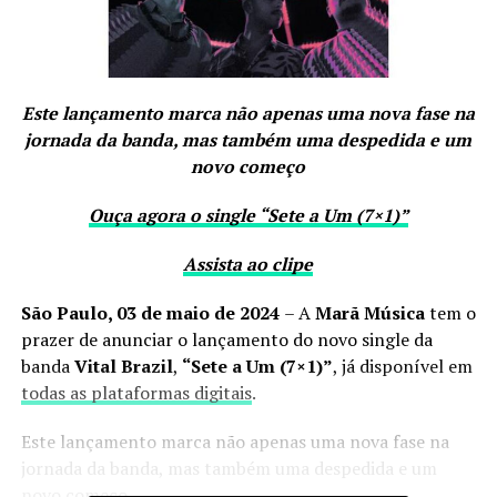
Este lançamento marca não apenas uma nova fase na
jornada da banda, mas também uma despedida e um
novo começo
Ouça agora o single “Sete a Um (7×1)”
Assista ao clipe
São Paulo, 03 de maio de 2024
– A
Marã Música
tem o
prazer de anunciar o lançamento do novo single da
banda
Vital Brazil
,
“Sete a Um (7×1)”
, já disponível em
todas as plataformas digitais
.
Este lançamento marca não apenas uma nova fase na
jornada da banda, mas também uma despedida e um
novo começo.