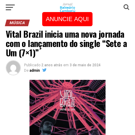
ANUNCIE AQUI
MÚSICA
Vital Brazil inicia uma nova jornada
com o lançamento do single “Sete a
Um (7×1)”
Publicado
2 anos atrás
em
3 de maio de 2024
De
admin