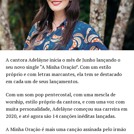
A composição de “Sete a Um (7×1)” tem uma história que
remonta a uma década atrás, como Vinicius, integrante
da banda, explica: “Eu tinha ficado muito p… com o 7×1
na Copa e briguei com a minha namorada da época
justamente por conta do resultado. Ela achou/acha que
não era nada demais e que não deveria me importar
tanto. Porém, para mim e para boa parte dos brasileiros
A cantora Adelãyne inicia o mês de Junho lançando o
que gostam de futebol doeu demais. Além do mais,
seu novo single “A Minha Oração”. Com um estilo
juntou que eu estava em fase exaustiva terminando o
próprio e com letras marcantes, ela tem se destacado
ensino médio, ensino técnico, pensando em trabalho e
em cada um de seus lançamentos.
faculdade. Realmente estava cansado, não sabia pra
quem reclamar (risos). Por isso ela tem essa energia mais
Com um som pop pentecostal, com uma mescla de
viril, é uma jeito descomprimir a rotina que às vezes é
worship, estilo próprio da cantora, e com uma voz com
densa”
muita personalidade, Adelãyne começou sua carreira em
2020, e até agora são 14 canções inéditas lançadas.
Quanto ao que a banda busca transmitir com este single,
eles afirmam: “Que realmente chegamos. Seguros e
A Minha Oração é mais uma canção assinada pelo irmão
satisfeitos que trouxemos uma boa experiência sonora