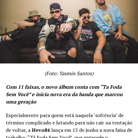
nesse começo.
A vida é um parque mas as pessoas se esquecem disso
quando crescem, é justamente fazendo um contraponto
ao motivo inicial da composição da música”, finaliza
Vital Brazil.
CONFIRA A LETRA DE “SETE A UM (7X1)”
(Foto: Yasmin Santos)
Tô cansado
Com 11 faixas, o novo álbum conta com “Ta Foda
Não sei mais pra quem reclamar
Sem Você” e inicia nova era da banda que marcou
uma geração
Tô exausto
Especialmente para quem está naquela ‘sofrência’ de
Não sei mais pra que santo rezar
término complicado e lutando para não cair na tentação
de voltar, a
Hevo84
lança em 13 de junho a nova faixa de
trabalho: “Tá Foda Sem Você”, que antecede o