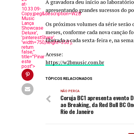
A gravadora deu início ao laboratóri
at-
10.33.09-
apresentando grandes sucessos do po
Copy.jpeg&description=W2B
Music
Lança
Os próximos volumes da série serão 
Showcase
meses, conforme cada nova canção for
Deluxe',
'pinterestShare',
liberada a cada sexta-feira e, na sem
'width=750,height=350');
return
false;"
Acesse:
title="Pinar
este
https://w2bmusic.com.br
post">
TÓPICOS RELACIONADOS
NÃO PERCA
Coruja BC1 apresenta evento D
ao Breaking, da Red Bull BC On
Rio de Janeiro