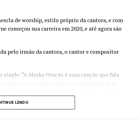
cla de worship, estilo próprio da cantora, e com
e começou sua carreira em 2020, e até agora são
a pelo irmão da cantora, o cantor e compositor
o single: “A Minha Oração é uma canção que fala
orações estão sendo ouvidas e respondidas. Este
Pai, a certeza de que Ele recebe as nossas orações
r. Por mais que muitas vezes a demora pareça sem
NTINUE LENDO
sempre nos ouve e nos responde.
mas de música e assista o clipe no youtube no