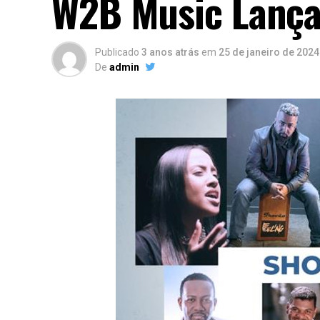
W2B Music Lança
Publicado
3 anos atrás
em
25 de janeiro de 2024
De
admin