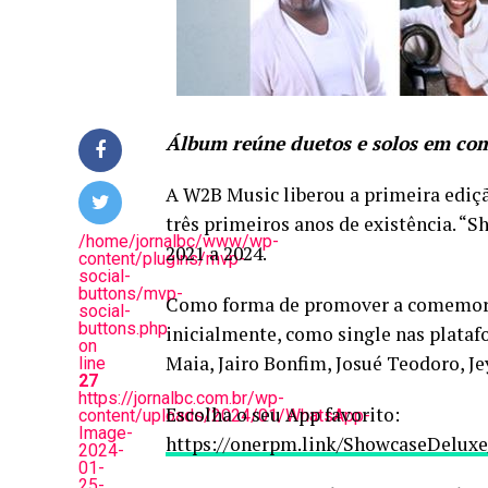
Álbum reúne duetos e solos em co
A W2B Music liberou a primeira ediçã
três primeiros anos de existência. “
/home/jornalbc/www/wp-
2021 a 2024.
content/plugins/mvp-
social-
buttons/mvp-
Como forma de promover a comemoraç
social-
buttons.php
inicialmente, como single nas plata
on
Maia, Jairo Bonfim, Josué Teodoro, J
line
27
https://jornalbc.com.br/wp-
Escolha o seu App favorito:
content/uploads/2024/01/WhatsApp-
Image-
https://onerpm.link/ShowcaseDeluxe
2024-
01-
25-