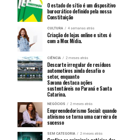
O estado de sítio é um dispositivo
burocrático definido pela nossa
Constituição
CULTURA
4 semanas atrás
Criação de lojas online e sites é
com a Mox Mídia.
CIÊNCIA
2 meses atrás
Descarte irregular de resíduos
automotivos ainda desafia o
setor, enquanto
Savana destaca ações
sustentáveis no Paraná e Santa
Catarina.
NEGÓCIOS
2 meses atrás
Empreendedorismo Social: quando
ativismo se torna uma carreira de
sucesso
SEM CATEGORIA
2 meses atrás