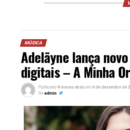
V
MÚSICA
Adelãyne lança novo
digitais – A Minha O
Publicado
8 meses atrás
em
6 de dezembro de 
De
admin