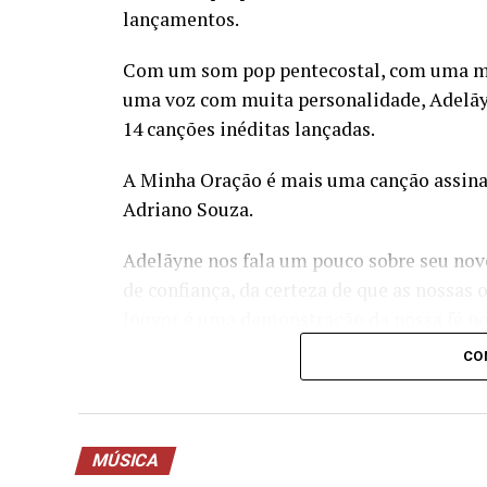
lançamentos.
Com um som pop pentecostal, com uma mes
uma voz com muita personalidade, Adelãyn
14 canções inéditas lançadas.
A Minha Oração é mais uma canção assinad
Adriano Souza.
Adelãyne nos fala um pouco sobre seu nov
de confiança, da certeza de que as nossas 
louvor é uma demonstração da nossa fé no 
e que a resposta vem pelas mãos do Senho
CO
fim, a resposta sempre virá, porque Deus 
Ouça A Minha oração em todas as platafor
canal da cantora, Adelayne Oficial.
MÚSICA