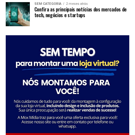
dessas organizações não apenas promovem mudanças
SEM CATEGORIA
2 meses atrás
significativas em suas comunidades, mas também
Confira as principais notícias dos mercados de
tech, negócios e startups
inspiram futuras gerações a seguir seus passos,
mostrando que é possível transformar a sociedade
através da dedicação e liderança.
Tatiana Souza destaca a importância da liderança
Sobre a Savana
feminina no setor social: “Acredito que quando as
A Savana integra o Grupo Águia Branca e é especializada
mulheres assumem a liderança, trazem consigo uma
na comercialização de caminhões e veículos comerciais
perspectiva única e essencial que promove a inclusão e o
da Mercedes-Benz. Com forte presença nos setores de
desenvolvimento sustentável. Meu objetivo é continuar
transporte e logística, oferece um portfólio completo
inspirando e capacitando outras mulheres a seguirem
de veículos, peças e serviços de oficina. Além disso,
esse caminho, transformando ainda mais vidas e
disponibiliza soluções em pneus e recapagem,
comunidades.”
garantindo performance e eficiência para os clientes do
segmento de transporte de cargas.
Essa trajetória exemplifica como o ativismo e o
empreendedorismo social podem convergir para criar
uma carreira gratificante e de grande impacto social.
FONTE: A Savana integra o Grupo Águia Branca
Sobre o Instituto Macedônia