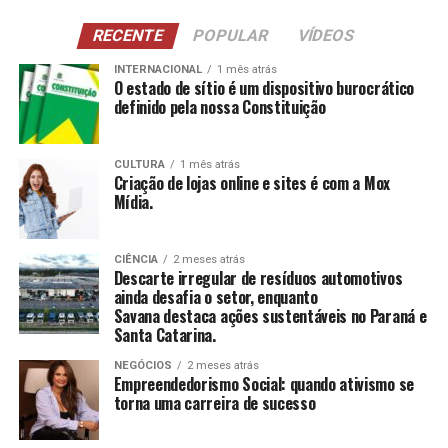
NCI
: Atividades para pessoas com 60 anos ou
RECENTE
POPULAR
VÍDEOS
mais, estimulando a construção e reconstrução de
suas histórias e vivências.
INTERNACIONAL
1 mês atrás
O estado de sítio é um dispositivo burocrático
definido pela nossa Constituição
CCAS
: Ambiente de convivência para crianças e
adolescentes, abrangendo desde jogos até cultura
e esportes.
CULTURA
1 mês atrás
Criação de lojas online e sites é com a Mox
SAICA
: Trabalho de cuidado, orientação e proteção
Mídia.
integral a crianças e adolescentes em situação de
risco.
CIÊNCIA
2 meses atrás
CEIS
: Garantia de um ambiente seguro e desafiador
Descarte irregular de resíduos automotivos
para o desenvolvimento infantil.
ainda desafia o setor, enquanto
Savana destaca ações sustentáveis no Paraná e
Santa Catarina.
Conclusão
NEGÓCIOS
2 meses atrás
O empreendedorismo social, impulsionado por líderes
Empreendedorismo Social: quando ativismo se
torna uma carreira de sucesso
como Tatiana Souza, demonstra que ativismo pode, sim,
ser uma carreira de sucesso. As mulheres no comando