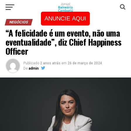
ANUNCIE AQUI
NEGÓCIOS
“A felicidade é um evento, não uma
eventualidade”, diz Chief Happiness
Officer
Publicado
2 anos atrás
em
26 de março de 2024
De
admin