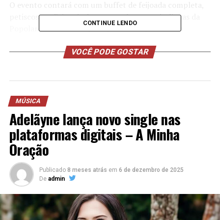
O evento contará com um buffet de feijoada completa,
petiscos tradicionais da casa, açaí, massas italianas da
CONTINUE LENDO
Popolare Massas e Empório, além de open bar de
Brahma e drinks especiais com energético, vodka e gin.
Refrigerante e água também estão inclusos no frevo.
VOCÊ PODE GOSTAR
MÚSICA
Adelãyne lança novo single nas
plataformas digitais – A Minha
Oração
Publicado
8 meses atrás
em
6 de dezembro de 2025
De
admin
Mulheres poderão contar com banheiros tipo camarim,