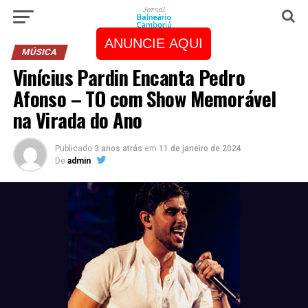
ANUNCIE AQUI
MÚSICA
Vinícius Pardin Encanta Pedro
Afonso – TO com Show Memorável
na Virada do Ano
Publicado
3 anos atrás
em
11 de janeiro de 2024
De
admin