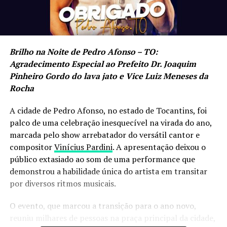
Brilho na Noite de Pedro Afonso – TO:
Agradecimento Especial ao Prefeito Dr. Joaquim
Pinheiro Gordo do lava jato e Vice Luiz Meneses da
Rocha
A cidade de Pedro Afonso, no estado de Tocantins, foi
palco de uma celebração inesquecível na virada do ano,
marcada pelo show arrebatador do versátil cantor e
compositor
Vinícius Pardini
. A apresentação deixou o
público extasiado ao som de uma performance que
demonstrou a habilidade única do artista em transitar
por diversos ritmos musicais.
O evento, que marcou a transição para o ano novo,
reuniu milhares de pessoas na praça principal da cidade,