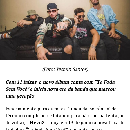
TÓPICOS RELACIONADOS
A SEGUIR
Bloquinho do Cerrado 2024 têm 5 atrações e aposta na
diversidade de estilos para atrair os foliões goianienses
NÃO PERCA
Sua Música lança Patrícia Borges Vaqueira para baixar o
CD Promocional com Novas Canções na Plataforma
(Foto: Yasmin Santos)
Com 11 faixas, o novo álbum conta com “Ta Foda
Sem Você” e inicia nova era da banda que marcou
uma geração
Especialmente para quem está naquela ‘sofrência’ de
término complicado e lutando para não cair na tentação
de voltar, a
Hevo84
lança em 13 de junho a nova faixa de
trabalho: “Tá Foda Sem Você”, que antecede o