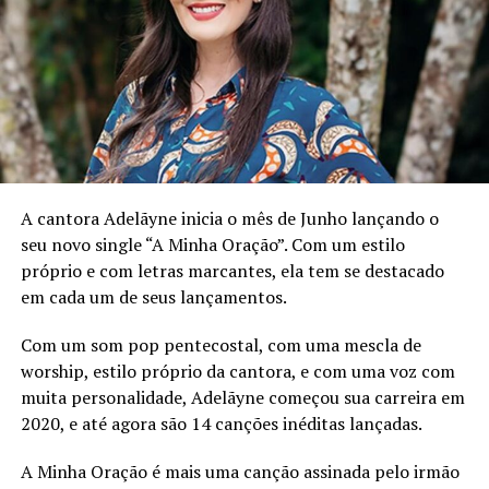
A cantora Adelãyne inicia o mês de Junho lançando o
seu novo single “A Minha Oração”. Com um estilo
A interação calorosa com a plateia foi uma
próprio e com letras marcantes, ela tem se destacado
característica marcante do show, demonstrando a
em cada um de seus lançamentos.
conexão genuína entre o artista e seus admiradores. O
cantor expressou sua gratidão por estar presente
Com um som pop pentecostal, com uma mescla de
naquela noite especial e a importância de celebrar a
worship, estilo próprio da cantora, e com uma voz com
virada do ano com música e alegria.
muita personalidade, Adelãyne começou sua carreira em
2020, e até agora são 14 canções inéditas lançadas.
O espetáculo contou ainda com momentos
surpreendentes, incluindo participações especiais e
A Minha Oração é mais uma canção assinada pelo irmão