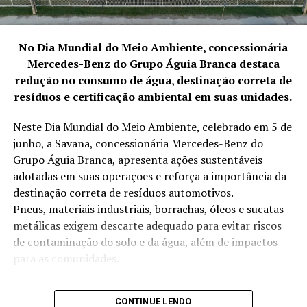
acessíveis com inúmeras opções de
financiamento.
Ainda de acordo com a empresária, falar sobre cidadania
No Dia Mundial do Meio Ambiente, concessionária
italiana envolve muito mais do que saber sobre a
Mercedes-Benz do Grupo Águia Branca destaca
descendência. “Sempre digo que ser descendente é
redução no consumo de água, destinação correta de
apenas o início de uma batalha que deve ser encarada de
resíduos e certificação ambiental em suas unidades.
maneira consciente, entendendo que sonhos podem ser
alcançados sim, mas com escolhas corretas que nos
Neste Dia Mundial do Meio Ambiente, celebrado em 5 de
levam ao sucesso”, conclui Lilian Ferro.
junho, a Savana, concessionária Mercedes-Benz do
Grupo Águia Branca, apresenta ações sustentáveis
Sobre a Simonato Cidadania:
adotadas em suas operações e reforça a importância da
destinação correta de resíduos automotivos.
Fundada em 2016, com sede localizada em São Paulo, no
Pneus, materiais industriais, borrachas, óleos e sucatas
famoso bairro da Liberdade, a
Simonato Cidadania
é a
metálicas exigem descarte adequado para evitar riscos
idealização do sonho de
Lilian Ferro
e sua sócia. Com o
de contaminação do solo e da água, além de impactos
desejo de se tornar uma cidadã europeia, Lilian iniciou,
para as comunidades.
também em meados de 2016, o processo para
reconhecimento de sua cidadania italiana. Foi aí que os
A Savana, por meio das suas 14 filiais, desenvolve
obstáculos se transformaram em oportunidades. Após
CONTINUE LENDO
anualmente iniciativas voltadas à redução no consumo