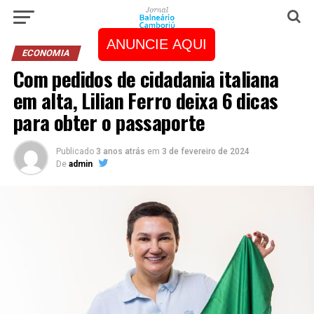
ANUNCIE AQUI
ECONOMIA
Com pedidos de cidadania italiana
em alta, Lilian Ferro deixa 6 dicas
para obter o passaporte
Publicado
3 anos atrás
em
3 de fevereiro de 2024
De
admin