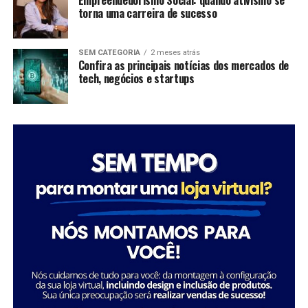
torna uma carreira de sucesso
como Tatiana Souza, demonstra que ativismo pode, sim,
ser uma carreira de sucesso. As mulheres no comando
dessas organizações não apenas promovem mudanças
SEM CATEGORIA
2 meses atrás
significativas em suas comunidades, mas também
Confira as principais notícias dos mercados de
tech, negócios e startups
inspiram futuras gerações a seguir seus passos,
mostrando que é possível transformar a sociedade
através da dedicação e liderança.
Tatiana Souza destaca a importância da liderança
Sobre a Savana
feminina no setor social: “Acredito que quando as
A Savana integra o Grupo Águia Branca e é especializada
mulheres assumem a liderança, trazem consigo uma
na comercialização de caminhões e veículos comerciais
perspectiva única e essencial que promove a inclusão e o
da Mercedes-Benz. Com forte presença nos setores de
desenvolvimento sustentável. Meu objetivo é continuar
transporte e logística, oferece um portfólio completo
inspirando e capacitando outras mulheres a seguirem
de veículos, peças e serviços de oficina. Além disso,
esse caminho, transformando ainda mais vidas e
disponibiliza soluções em pneus e recapagem,
comunidades.”
garantindo performance e eficiência para os clientes do
segmento de transporte de cargas.
Essa trajetória exemplifica como o ativismo e o
empreendedorismo social podem convergir para criar