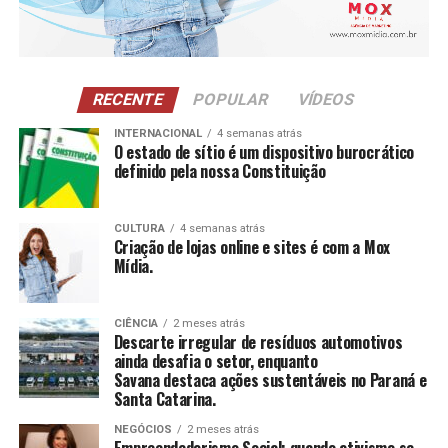
CAE Mulher
: Atendimento a mulheres em situação
de violência doméstica, oferecendo proteção
integral e apoio à autoestima.
NCI
: Atividades para pessoas com 60 anos ou
RECENTE
POPULAR
VÍDEOS
mais, estimulando a construção e reconstrução de
suas histórias e vivências.
INTERNACIONAL
4 semanas atrás
O estado de sítio é um dispositivo burocrático
definido pela nossa Constituição
CCAS
: Ambiente de convivência para crianças e
adolescentes, abrangendo desde jogos até cultura
e esportes.
CULTURA
4 semanas atrás
Criação de lojas online e sites é com a Mox
SAICA
: Trabalho de cuidado, orientação e proteção
Mídia.
integral a crianças e adolescentes em situação de
risco.
CIÊNCIA
2 meses atrás
CEIS
: Garantia de um ambiente seguro e desafiador
Descarte irregular de resíduos automotivos
para o desenvolvimento infantil.
ainda desafia o setor, enquanto
Savana destaca ações sustentáveis no Paraná e
Santa Catarina.
Conclusão
NEGÓCIOS
2 meses atrás
O empreendedorismo social, impulsionado por líderes
Empreendedorismo Social: quando ativismo se