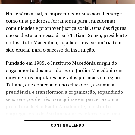
redução de 16% na captação de água de poço na loja de
São José dos Pinhais (PR) após a implantação de um
No cenário atual, o empreendedorismo social emerge
sistema de reuso na oficina. A iniciativa utiliza uma
como uma poderosa ferramenta para transformar
estação própria de tratamento de efluentes para tratar
comunidades e promover justiça social. Uma das figuras
a água utilizada nos processos operacionais e reutilizá-la
que se destacam nessa área é Tatiana Souza, presidente
na lavagem de veículos, reduzindo o consumo de
do Instituto Macedônia, cuja liderança visionária tem
recursos naturais.
sido crucial para o sucesso da instituição.
“Quando falamos em sustentabilidade, precisamos falar
Fundado em 1985, o Instituto Macedônia surgiu do
sobre ações práticas e resultados concretos. O reuso da
engajamento dos moradores do Jardim Macedônia em
água mostra que é possível unir eficiência operacional,
movimentos populares liderados por mães da região.
preservação ambiental e responsabilidade com as
Tatiana, que começou como educadora, assumiu a
comunidades onde estamos inseridos. Nosso cuidado
presidência e transformou a organização, expandindo
também envolve os uniformes das oficinas, desde
seus serviços de três para quinze em parceria com a
2006, eles são enviados para uma lavanderia industrial
prefeitura de São Paulo. Atualmente, o instituto
com tratamento específico para resíduos da atividade
emprega cerca de 250 funcionários, oferecendo uma
mecânica”, destaca Anderson Acassio Martins,
ampla gama de serviços que atendem crianças,
CONTINUE LENDO
coordenador Administrativo da Savana.
mulheres, idosos e promovem o empreendedorismo e a