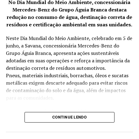
No Dia Mundial do Meio Ambiente, concessionária
saúde, segurança e produtividade no ambiente de
Mercedes-Benz do Grupo Águia Branca destaca
trabalho.
redução no consumo de água, destinação correta de
resíduos e certificação ambiental em suas unidades.
Em um contexto de constantes mudanças e desafios,
contar com o apoio de uma empresa especializada como
Neste Dia Mundial do Meio Ambiente, celebrado em 5 de
a Clínica e Plataforma Ocupacional é um investimento
junho, a Savana, concessionária Mercedes-Benz do
essencial para o sucesso e sustentabilidade dos negócios.
Grupo Águia Branca, apresenta ações sustentáveis
Com sua expertise, compromisso com a excelência e
adotadas em suas operações e reforça a importância da
foco no bem-estar dos trabalhadores, a empresa se
destinação correta de resíduos automotivos.
consolida como referência no mercado, contribuindo
Pneus, materiais industriais, borrachas, óleos e sucatas
significativamente para a construção de ambientes
metálicas exigem descarte adequado para evitar riscos
laborais mais seguros e saudáveis.
de contaminação do solo e da água, além de impactos
para as comunidades.
A Savana, por meio das suas 14 filiais, desenvolve
CONTINUE LENDO
anualmente iniciativas voltadas à redução no consumo
de água, destinação correta de resíduos, eficiência
energética e projetos sociais. As práticas adotadas