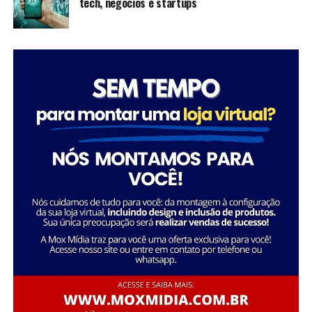
tech, negócios e startups
inspiram futuras gerações a seguir seus passos,
mostrando que é possível transformar a sociedade
através da dedicação e liderança.
Tatiana Souza destaca a importância da liderança
Sobre a Savana
feminina no setor social: “Acredito que quando as
A Savana integra o Grupo Águia Branca e é especializada
mulheres assumem a liderança, trazem consigo uma
na comercialização de caminhões e veículos comerciais
perspectiva única e essencial que promove a inclusão e o
da Mercedes-Benz. Com forte presença nos setores de
desenvolvimento sustentável. Meu objetivo é continuar
transporte e logística, oferece um portfólio completo
inspirando e capacitando outras mulheres a seguirem
de veículos, peças e serviços de oficina. Além disso,
esse caminho, transformando ainda mais vidas e
disponibiliza soluções em pneus e recapagem,
comunidades.”
garantindo performance e eficiência para os clientes do
segmento de transporte de cargas.
Essa trajetória exemplifica como o ativismo e o
empreendedorismo social podem convergir para criar
uma carreira gratificante e de grande impacto social.
FONTE: A Savana integra o Grupo Águia Branca
Sobre o Instituto Macedônia
Fundado em 1985, o Instituto Macedônia é uma