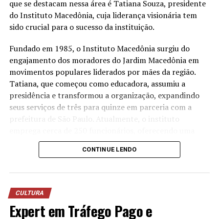
a água utilizada nos processos operacionais e reutilizá-la
que se destacam nessa área é Tatiana Souza, presidente
na lavagem de veículos, reduzindo o consumo de
do Instituto Macedônia, cuja liderança visionária tem
recursos naturais.
sido crucial para o sucesso da instituição.
“Quando falamos em sustentabilidade, precisamos falar
Fundado em 1985, o Instituto Macedônia surgiu do
sobre ações práticas e resultados concretos. O reuso da
engajamento dos moradores do Jardim Macedônia em
água mostra que é possível unir eficiência operacional,
movimentos populares liderados por mães da região.
preservação ambiental e responsabilidade com as
Tatiana, que começou como educadora, assumiu a
comunidades onde estamos inseridos. Nosso cuidado
presidência e transformou a organização, expandindo
também envolve os uniformes das oficinas, desde
seus serviços de três para quinze em parceria com a
2006, eles são enviados para uma lavanderia industrial
prefeitura de São Paulo. Atualmente, o instituto
com tratamento específico para resíduos da atividade
emprega cerca de 250 funcionários, oferecendo uma
mecânica”, destaca Anderson Acassio Martins,
ampla gama de serviços que atendem crianças,
CONTINUE LENDO
coordenador Administrativo da Savana.
mulheres, idosos e promovem o empreendedorismo e a
sustentabilidade ambiental.
A liderança feminina no terceiro setor tem mostrado
CULTURA
resultados notáveis no Brasil. Segundo dados recentes,
Expert em Tráfego Pago e
as ONGs lideradas por mulheres têm crescido