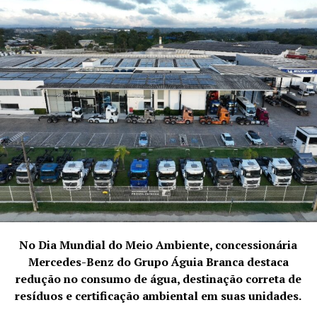
demissionais.
Além disso, a empresa se destaca pela sua expertise em
No Dia Mundial do Meio Ambiente, concessionária
engenharia de segurança do trabalho, auxiliando na
Mercedes-Benz do Grupo Águia Branca destaca
identificação e mitigação de riscos laborais, elaboração
redução no consumo de água, destinação correta de
de laudos técnicos, treinamentos e capacitações para
resíduos e certificação ambiental em suas unidades.
colaboradores, entre outros serviços indispensáveis para