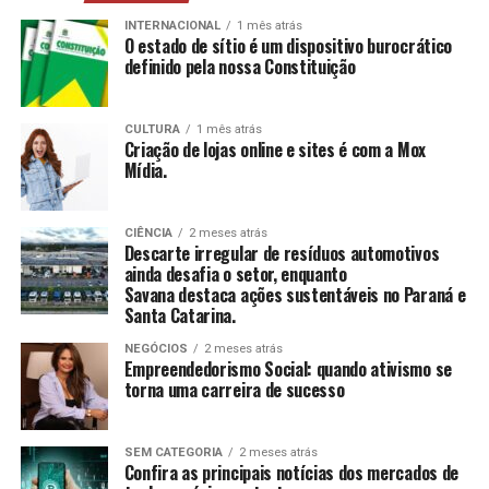
mais, estimulando a construção e reconstrução de
suas histórias e vivências.
INTERNACIONAL
1 mês atrás
O estado de sítio é um dispositivo burocrático
definido pela nossa Constituição
CCAS
: Ambiente de convivência para crianças e
adolescentes, abrangendo desde jogos até cultura
e esportes.
CULTURA
1 mês atrás
Criação de lojas online e sites é com a Mox
SAICA
: Trabalho de cuidado, orientação e proteção
Mídia.
integral a crianças e adolescentes em situação de
risco.
CIÊNCIA
2 meses atrás
CEIS
: Garantia de um ambiente seguro e desafiador
Descarte irregular de resíduos automotivos
para o desenvolvimento infantil.
ainda desafia o setor, enquanto
Savana destaca ações sustentáveis no Paraná e
Santa Catarina.
Conclusão
NEGÓCIOS
2 meses atrás
O empreendedorismo social, impulsionado por líderes
Empreendedorismo Social: quando ativismo se
torna uma carreira de sucesso
como Tatiana Souza, demonstra que ativismo pode, sim,
ser uma carreira de sucesso. As mulheres no comando
dessas organizações não apenas promovem mudanças
SEM CATEGORIA
2 meses atrás
significativas em suas comunidades, mas também
Confira as principais notícias dos mercados de