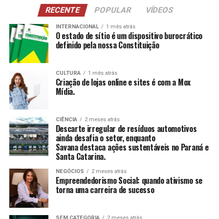
NCI
: Atividades para pessoas com 60 anos ou
RECENTE
POPULAR
VÍDEOS
mais, estimulando a construção e reconstrução de
suas histórias e vivências.
INTERNACIONAL
1 mês atrás
O estado de sítio é um dispositivo burocrático
definido pela nossa Constituição
CCAS
: Ambiente de convivência para crianças e
adolescentes, abrangendo desde jogos até cultura
e esportes.
CULTURA
1 mês atrás
Criação de lojas online e sites é com a Mox
SAICA
: Trabalho de cuidado, orientação e proteção
Mídia.
integral a crianças e adolescentes em situação de
risco.
CIÊNCIA
2 meses atrás
CEIS
: Garantia de um ambiente seguro e desafiador
Descarte irregular de resíduos automotivos
para o desenvolvimento infantil.
ainda desafia o setor, enquanto
Savana destaca ações sustentáveis no Paraná e
Santa Catarina.
Conclusão
NEGÓCIOS
2 meses atrás
O empreendedorismo social, impulsionado por líderes
Empreendedorismo Social: quando ativismo se
torna uma carreira de sucesso
como Tatiana Souza, demonstra que ativismo pode, sim,
ser uma carreira de sucesso. As mulheres no comando
dessas organizações não apenas promovem mudanças
SEM CATEGORIA
2 meses atrás