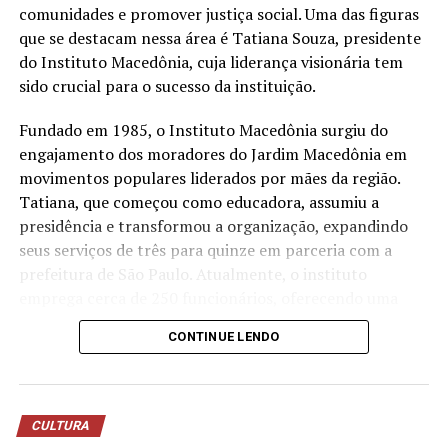
estação própria de tratamento de efluentes para tratar
comunidades e promover justiça social. Uma das figuras
a água utilizada nos processos operacionais e reutilizá-la
que se destacam nessa área é Tatiana Souza, presidente
na lavagem de veículos, reduzindo o consumo de
do Instituto Macedônia, cuja liderança visionária tem
recursos naturais.
sido crucial para o sucesso da instituição.
“Quando falamos em sustentabilidade, precisamos falar
Fundado em 1985, o Instituto Macedônia surgiu do
sobre ações práticas e resultados concretos. O reuso da
engajamento dos moradores do Jardim Macedônia em
água mostra que é possível unir eficiência operacional,
movimentos populares liderados por mães da região.
preservação ambiental e responsabilidade com as
Tatiana, que começou como educadora, assumiu a
comunidades onde estamos inseridos. Nosso cuidado
presidência e transformou a organização, expandindo
também envolve os uniformes das oficinas, desde
seus serviços de três para quinze em parceria com a
2006, eles são enviados para uma lavanderia industrial
prefeitura de São Paulo. Atualmente, o instituto
com tratamento específico para resíduos da atividade
emprega cerca de 250 funcionários, oferecendo uma
mecânica”, destaca Anderson Acassio Martins,
ampla gama de serviços que atendem crianças,
CONTINUE LENDO
coordenador Administrativo da Savana.
mulheres, idosos e promovem o empreendedorismo e a
sustentabilidade ambiental.
A liderança feminina no terceiro setor tem mostrado
CULTURA
resultados notáveis no Brasil. Segundo dados recentes,