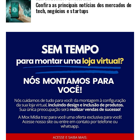
significativas em suas comunidades, mas também
Confira as principais notícias dos mercados de
tech, negócios e startups
inspiram futuras gerações a seguir seus passos,
mostrando que é possível transformar a sociedade
através da dedicação e liderança.
Tatiana Souza destaca a importância da liderança
Sobre a Savana
feminina no setor social: “Acredito que quando as
A Savana integra o Grupo Águia Branca e é especializada
mulheres assumem a liderança, trazem consigo uma
na comercialização de caminhões e veículos comerciais
perspectiva única e essencial que promove a inclusão e o
da Mercedes-Benz. Com forte presença nos setores de
desenvolvimento sustentável. Meu objetivo é continuar
transporte e logística, oferece um portfólio completo
inspirando e capacitando outras mulheres a seguirem
de veículos, peças e serviços de oficina. Além disso,
esse caminho, transformando ainda mais vidas e
disponibiliza soluções em pneus e recapagem,
comunidades.”
garantindo performance e eficiência para os clientes do
segmento de transporte de cargas.
Essa trajetória exemplifica como o ativismo e o
empreendedorismo social podem convergir para criar
uma carreira gratificante e de grande impacto social.
FONTE: A Savana integra o Grupo Águia Branca
Sobre o Instituto Macedônia