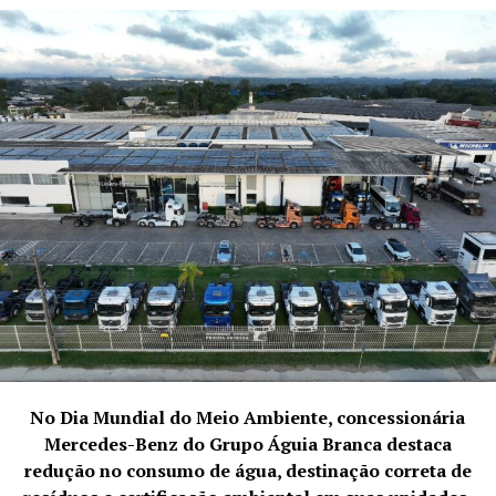
Além do impacto individual, a palestra também abordou
a importância da inteligência emocional na construção
de uma cultura organizacional saudável e produtiva. Ao
cultivar um ambiente onde a empatia, a resiliência e a
comunicação eficaz são valorizadas, a Imobiliária
Lindo
Imóveis
pode colher frutos como maior engajamento
dos corretores, aumento da satisfação dos clientes e
melhores resultados financeiros.
No Dia Mundial do Meio Ambiente, concessionária
A palestra sobre inteligência emocional ministrada pelo
Mercedes-Benz do Grupo Águia Branca destaca
Instituto
Polozi – Vida Plena
na Imobiliária
Lindo
redução no consumo de água, destinação correta de
Imóveis
, com
Francisco Coco
como palestrante, foi