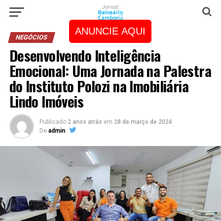
ANUNCIE AQUI
NEGÓCIOS
Desenvolvendo Inteligência
Emocional: Uma Jornada na Palestra
do Instituto Polozi na Imobiliária
Lindo Imóveis
Publicado
2 anos atrás
em
28 de março de 2024
De
admin