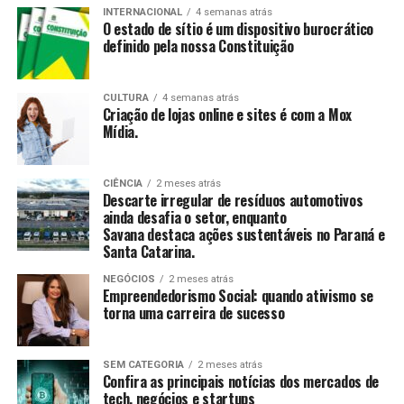
suas histórias e vivências.
INTERNACIONAL
4 semanas atrás
O estado de sítio é um dispositivo burocrático
definido pela nossa Constituição
CCAS
: Ambiente de convivência para crianças e
adolescentes, abrangendo desde jogos até cultura
e esportes.
CULTURA
4 semanas atrás
Criação de lojas online e sites é com a Mox
SAICA
: Trabalho de cuidado, orientação e proteção
Mídia.
integral a crianças e adolescentes em situação de
risco.
CIÊNCIA
2 meses atrás
CEIS
: Garantia de um ambiente seguro e desafiador
Descarte irregular de resíduos automotivos
para o desenvolvimento infantil.
ainda desafia o setor, enquanto
Savana destaca ações sustentáveis no Paraná e
Santa Catarina.
Conclusão
NEGÓCIOS
2 meses atrás
O empreendedorismo social, impulsionado por líderes
Empreendedorismo Social: quando ativismo se
torna uma carreira de sucesso
como Tatiana Souza, demonstra que ativismo pode, sim,
ser uma carreira de sucesso. As mulheres no comando
dessas organizações não apenas promovem mudanças
SEM CATEGORIA
2 meses atrás
significativas em suas comunidades, mas também
Confira as principais notícias dos mercados de
tech, negócios e startups
inspiram futuras gerações a seguir seus passos,