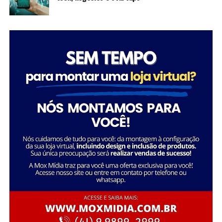
mostrando que é possível transformar a sociedade
através da dedicação e liderança.
Tatiana Souza destaca a importância da liderança
Sobre a Savana
feminina no setor social: “Acredito que quando as
A Savana integra o Grupo Águia Branca e é especializada
mulheres assumem a liderança, trazem consigo uma
na comercialização de caminhões e veículos comerciais
perspectiva única e essencial que promove a inclusão e o
da Mercedes-Benz. Com forte presença nos setores de
desenvolvimento sustentável. Meu objetivo é continuar
transporte e logística, oferece um portfólio completo
inspirando e capacitando outras mulheres a seguirem
de veículos, peças e serviços de oficina. Além disso,
esse caminho, transformando ainda mais vidas e
disponibiliza soluções em pneus e recapagem,
comunidades.”
garantindo performance e eficiência para os clientes do
segmento de transporte de cargas.
Essa trajetória exemplifica como o ativismo e o
empreendedorismo social podem convergir para criar
uma carreira gratificante e de grande impacto social.
FONTE: A Savana integra o Grupo Águia Branca
Sobre o Instituto Macedônia
Fundado em 1985, o Instituto Macedônia é uma