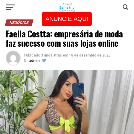
ANUNCIE AQUI
NEGÓCIOS
Faella Costta: empresária de moda
faz sucesso com suas lojas online
Publicado
3 anos atrás
em
18 de dezembro de 2023
De
admin