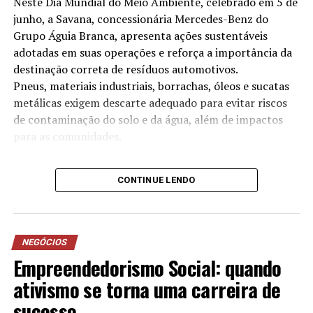
Neste Dia Mundial do Meio Ambiente, celebrado em 5 de
junho, a Savana, concessionária Mercedes-Benz do
Grupo Águia Branca, apresenta ações sustentáveis
adotadas em suas operações e reforça a importância da
destinação correta de resíduos automotivos.
Pneus, materiais industriais, borrachas, óleos e sucatas
metálicas exigem descarte adequado para evitar riscos
de contaminação do solo e da água, além de impactos
para as comunidades.
A Savana, por meio das suas 14 filiais, desenvolve
CONTINUE LENDO
anualmente iniciativas voltadas à redução no consumo
de água, destinação correta de resíduos, eficiência
energética e projetos sociais. As práticas adotadas
contribuíram, inclusive, para a conquista da certificação
NEGÓCIOS
ISO 14001, norma internacional de gestão ambiental
Empreendedorismo Social: quando
conquistada pela empresa desde 2023.
ativismo se torna uma carreira de
sucesso