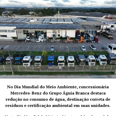
TÓPICOS RELACIONADOS
CELEBRIDADES
DESTAQUE
MODA
NEGÓCIOS
A SEGUIR
Mariela Rosa: confira o perfil da modelo e estudante
NÃO PERCA
Moda: Carla Salustiano Fundou a Sallus Moda Feminina
No Dia Mundial do Meio Ambiente, concessionária
Mercedes-Benz do Grupo Águia Branca destaca
redução no consumo de água, destinação correta de
resíduos e certificação ambiental em suas unidades.