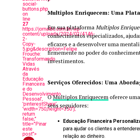
social-
buttons.php
Multiplos Enriquecem: Uma Plat
on
line
27
Em sua plataforma
Multiplos Enriqu
https://jornalbc.com.br/wp-
content/uploads/2024/02/4146-
conhecimentos especializados, ajuda
2-
eficazes e a desenvolver uma mentali
Copy-
5.jpg&description=Felipe
firmemente no poder do conhecimento
Frouche:
Transformando
investimentos.
Vidas
Através
da
Educação
Serviços Oferecidos: Uma Abord
Financeira
e do
Desenvolvimento
O
Multiplos Enriquecem
oferece uma 
Pessoal',
'pinterestShare',
seus seguidores:
'width=750,height=350');
return
false;"
Educação Financeira Personaliz
title="Pinar
para ajudar os clientes a entende
este
post">
relação ao dinheiro.