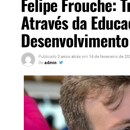
Felipe Frouche: 
Através da Educa
Desenvolvimento
Publicado
2 anos atrás
em
14 de fevereiro de 20
De
admin