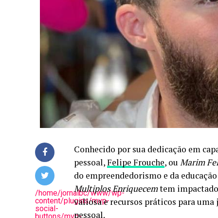
Conhecido por sua dedicação em capac
pessoal,
Felipe Frouche
, ou
Marim Fel
do empreendedorismo e da educação fi
Multiplos Enriquecem
tem impactado 
/home/jornalbc/www/wp-
content/plugins/mvp-
valiosa e recursos práticos para uma 
social-
pessoal.
buttons/mvp-