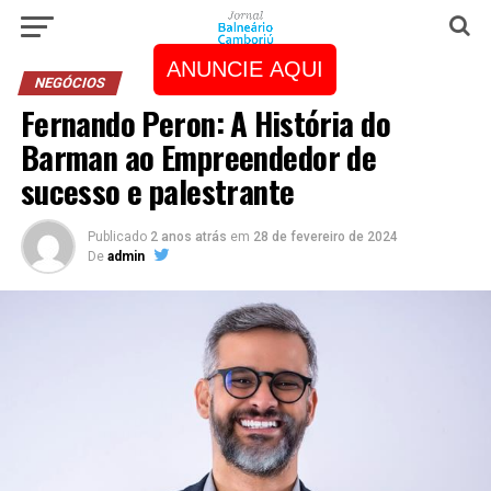
ANUNCIE AQUI
NEGÓCIOS
Fernando Peron: A História do
Barman ao Empreendedor de
sucesso e palestrante
Publicado
2 anos atrás
em
28 de fevereiro de 2024
De
admin