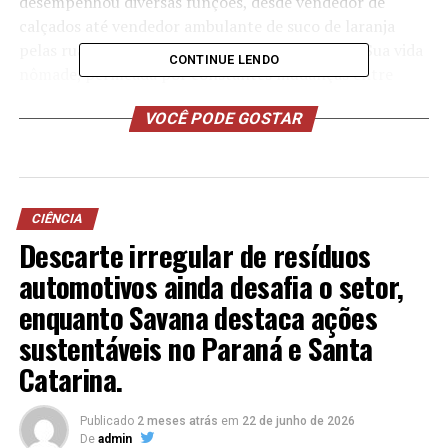
desempenhou diversas funções, desde vendedor de
calçados até vendedor ambulante de suco de laranja
pelas ruas de Pitangueiras, no interior paulista. Sua vida
CONTINUE LENDO
nômade, permeada por constantes mudanças entre
cidades do interior, refletia a busca incessante por
VOCÊ PODE GOSTAR
oportunidades em meio às adversidades.
CIÊNCIA
Descarte irregular de resíduos
automotivos ainda desafia o setor,
enquanto Savana destaca ações
sustentáveis no Paraná e Santa
Catarina.
Publicado
2 meses atrás
em
22 de junho de 2026
De
admin