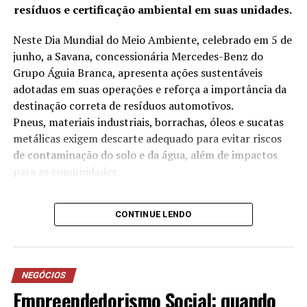
resíduos e certificação ambiental em suas unidades.
aprimoramento profissional, tornando-se barman
certificado pela Associação Brasileira de Bartenders e
Neste Dia Mundial do Meio Ambiente, celebrado em 5 de
sommelier. Mesmo enfrentando dificuldades financeiras,
junho, a Savana, concessionária Mercedes-Benz do
não desistiu de seus objetivos, chegando ao ponto de
Grupo Águia Branca, apresenta ações sustentáveis
dormir em uma praça no centro de São Paulo para
adotadas em suas operações e reforça a importância da
concluir seu curso.
destinação correta de resíduos automotivos.
Pneus, materiais industriais, borrachas, óleos e sucatas
metálicas exigem descarte adequado para evitar riscos
de contaminação do solo e da água, além de impactos
para as comunidades.
A Savana, por meio das suas 14 filiais, desenvolve
CONTINUE LENDO
anualmente iniciativas voltadas à redução no consumo
de água, destinação correta de resíduos, eficiência
energética e projetos sociais. As práticas adotadas
contribuíram, inclusive, para a conquista da certificação
NEGÓCIOS
ISO 14001, norma internacional de gestão ambiental
Empreendedorismo Social: quando
conquistada pela empresa desde 2023.