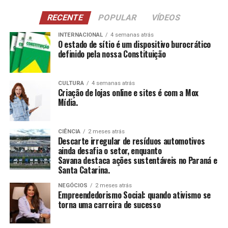
NCI
: Atividades para pessoas com 60 anos ou
RECENTE
POPULAR
VÍDEOS
mais, estimulando a construção e reconstrução de
suas histórias e vivências.
INTERNACIONAL
4 semanas atrás
O estado de sítio é um dispositivo burocrático
definido pela nossa Constituição
CCAS
: Ambiente de convivência para crianças e
adolescentes, abrangendo desde jogos até cultura
e esportes.
CULTURA
4 semanas atrás
Criação de lojas online e sites é com a Mox
SAICA
: Trabalho de cuidado, orientação e proteção
Mídia.
integral a crianças e adolescentes em situação de
risco.
CIÊNCIA
2 meses atrás
CEIS
: Garantia de um ambiente seguro e desafiador
Descarte irregular de resíduos automotivos
para o desenvolvimento infantil.
ainda desafia o setor, enquanto
Savana destaca ações sustentáveis no Paraná e
Santa Catarina.
Conclusão
NEGÓCIOS
2 meses atrás
O empreendedorismo social, impulsionado por líderes
Empreendedorismo Social: quando ativismo se
torna uma carreira de sucesso
como Tatiana Souza, demonstra que ativismo pode, sim,
ser uma carreira de sucesso. As mulheres no comando