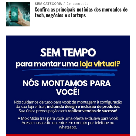
dessas organizações não apenas promovem mudanças
SEM CATEGORIA
2 meses atrás
significativas em suas comunidades, mas também
Confira as principais notícias dos mercados de
tech, negócios e startups
inspiram futuras gerações a seguir seus passos,
mostrando que é possível transformar a sociedade
através da dedicação e liderança.
Tatiana Souza destaca a importância da liderança
Sobre a Savana
feminina no setor social: “Acredito que quando as
A Savana integra o Grupo Águia Branca e é especializada
mulheres assumem a liderança, trazem consigo uma
na comercialização de caminhões e veículos comerciais
perspectiva única e essencial que promove a inclusão e o
da Mercedes-Benz. Com forte presença nos setores de
desenvolvimento sustentável. Meu objetivo é continuar
transporte e logística, oferece um portfólio completo
inspirando e capacitando outras mulheres a seguirem
de veículos, peças e serviços de oficina. Além disso,
esse caminho, transformando ainda mais vidas e
disponibiliza soluções em pneus e recapagem,
comunidades.”
garantindo performance e eficiência para os clientes do
segmento de transporte de cargas.
Essa trajetória exemplifica como o ativismo e o
empreendedorismo social podem convergir para criar
uma carreira gratificante e de grande impacto social.
FONTE: A Savana integra o Grupo Águia Branca
Sobre o Instituto Macedônia