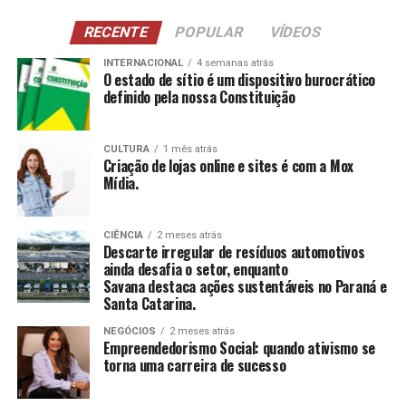
NCI
: Atividades para pessoas com 60 anos ou
RECENTE
POPULAR
VÍDEOS
mais, estimulando a construção e reconstrução de
suas histórias e vivências.
INTERNACIONAL
4 semanas atrás
O estado de sítio é um dispositivo burocrático
definido pela nossa Constituição
CCAS
: Ambiente de convivência para crianças e
adolescentes, abrangendo desde jogos até cultura
e esportes.
CULTURA
1 mês atrás
Criação de lojas online e sites é com a Mox
SAICA
: Trabalho de cuidado, orientação e proteção
Mídia.
integral a crianças e adolescentes em situação de
risco.
CIÊNCIA
2 meses atrás
CEIS
: Garantia de um ambiente seguro e desafiador
Descarte irregular de resíduos automotivos
para o desenvolvimento infantil.
ainda desafia o setor, enquanto
Savana destaca ações sustentáveis no Paraná e
Santa Catarina.
Conclusão
NEGÓCIOS
2 meses atrás
O empreendedorismo social, impulsionado por líderes
Empreendedorismo Social: quando ativismo se
torna uma carreira de sucesso
como Tatiana Souza, demonstra que ativismo pode, sim,
ser uma carreira de sucesso. As mulheres no comando