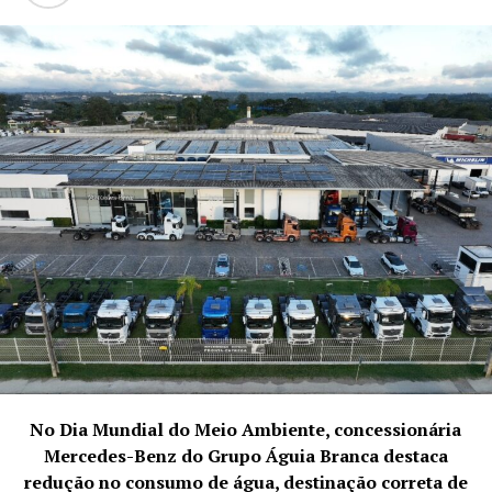
sucata metálica ferrosa. A parceria tem o princípio de
incentivar o cuidado com o ciclo de vida dos resíduos e
gerar impactos em sustentabilidade.
No Dia Mundial do Meio Ambiente, concessionária
“É um orgulho para a Gerdau fazer parte dessa iniciativa
Mercedes-Benz do Grupo Águia Branca destaca
de educação alinhada ao conceito de economia circular,
redução no consumo de água, destinação correta de
que reforça o compromisso com a criação de soluções