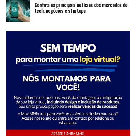
significativas em suas comunidades, mas também
Confira as principais notícias dos mercados de
tech, negócios e startups
inspiram futuras gerações a seguir seus passos,
mostrando que é possível transformar a sociedade
através da dedicação e liderança.
Tatiana Souza destaca a importância da liderança
Sobre a Savana
feminina no setor social: “Acredito que quando as
A Savana integra o Grupo Águia Branca e é especializada
mulheres assumem a liderança, trazem consigo uma
na comercialização de caminhões e veículos comerciais
perspectiva única e essencial que promove a inclusão e o
da Mercedes-Benz. Com forte presença nos setores de
desenvolvimento sustentável. Meu objetivo é continuar
transporte e logística, oferece um portfólio completo
inspirando e capacitando outras mulheres a seguirem
de veículos, peças e serviços de oficina. Além disso,
esse caminho, transformando ainda mais vidas e
disponibiliza soluções em pneus e recapagem,
comunidades.”
garantindo performance e eficiência para os clientes do
segmento de transporte de cargas.
Essa trajetória exemplifica como o ativismo e o
empreendedorismo social podem convergir para criar
uma carreira gratificante e de grande impacto social.
FONTE: A Savana integra o Grupo Águia Branca
Sobre o Instituto Macedônia