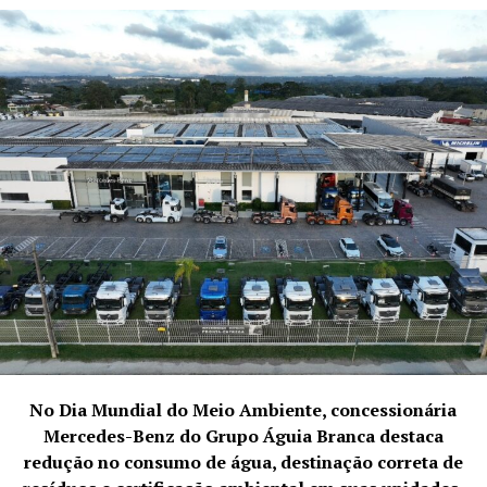
Um Legado Visual Além das Gerações: A Atuação
Atemporal de Giovana
Ao capturar momentos que contam histórias não
apenas do presente, mas também do passado e do
futuro,
Giovana Rassen
cria um legado visual que
No Dia Mundial do Meio Ambiente, concessionária
transcende as gerações. Seu estilo atemporal,
Mercedes-Benz do Grupo Águia Branca destaca
combinado com uma sensibilidade única, resulta em
redução no consumo de água, destinação correta de
imagens que resistem às mudanças de moda e