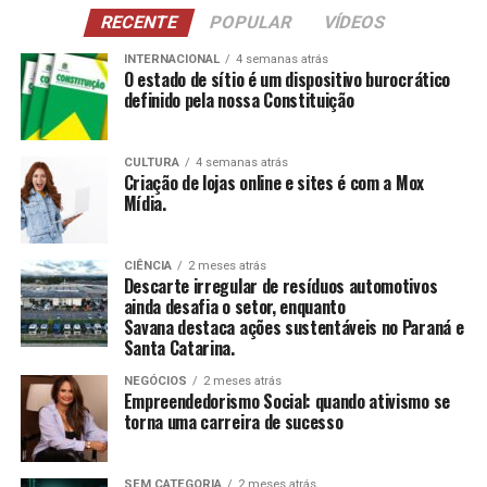
NCI
: Atividades para pessoas com 60 anos ou
RECENTE
POPULAR
VÍDEOS
mais, estimulando a construção e reconstrução de
suas histórias e vivências.
INTERNACIONAL
4 semanas atrás
O estado de sítio é um dispositivo burocrático
definido pela nossa Constituição
CCAS
: Ambiente de convivência para crianças e
adolescentes, abrangendo desde jogos até cultura
e esportes.
CULTURA
4 semanas atrás
Criação de lojas online e sites é com a Mox
SAICA
: Trabalho de cuidado, orientação e proteção
Mídia.
integral a crianças e adolescentes em situação de
risco.
CIÊNCIA
2 meses atrás
CEIS
: Garantia de um ambiente seguro e desafiador
Descarte irregular de resíduos automotivos
para o desenvolvimento infantil.
ainda desafia o setor, enquanto
Savana destaca ações sustentáveis no Paraná e
Santa Catarina.
Conclusão
NEGÓCIOS
2 meses atrás
O empreendedorismo social, impulsionado por líderes
Empreendedorismo Social: quando ativismo se
torna uma carreira de sucesso
como Tatiana Souza, demonstra que ativismo pode, sim,
ser uma carreira de sucesso. As mulheres no comando
dessas organizações não apenas promovem mudanças
SEM CATEGORIA
2 meses atrás