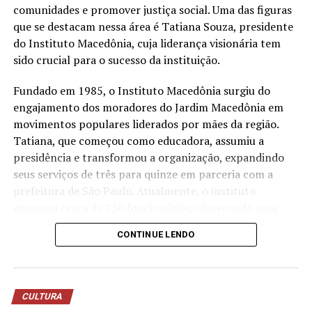
estação própria de tratamento de efluentes para tratar
comunidades e promover justiça social. Uma das figuras
a água utilizada nos processos operacionais e reutilizá-la
que se destacam nessa área é Tatiana Souza, presidente
na lavagem de veículos, reduzindo o consumo de
do Instituto Macedônia, cuja liderança visionária tem
recursos naturais.
sido crucial para o sucesso da instituição.
“Quando falamos em sustentabilidade, precisamos falar
Fundado em 1985, o Instituto Macedônia surgiu do
sobre ações práticas e resultados concretos. O reuso da
engajamento dos moradores do Jardim Macedônia em
água mostra que é possível unir eficiência operacional,
movimentos populares liderados por mães da região.
preservação ambiental e responsabilidade com as
Tatiana, que começou como educadora, assumiu a
comunidades onde estamos inseridos. Nosso cuidado
presidência e transformou a organização, expandindo
também envolve os uniformes das oficinas, desde
seus serviços de três para quinze em parceria com a
2006, eles são enviados para uma lavanderia industrial
prefeitura de São Paulo. Atualmente, o instituto
com tratamento específico para resíduos da atividade
emprega cerca de 250 funcionários, oferecendo uma
mecânica”, destaca Anderson Acassio Martins,
ampla gama de serviços que atendem crianças,
CONTINUE LENDO
coordenador Administrativo da Savana.
mulheres, idosos e promovem o empreendedorismo e a
sustentabilidade ambiental.
A liderança feminina no terceiro setor tem mostrado
CULTURA
resultados notáveis no Brasil. Segundo dados recentes,