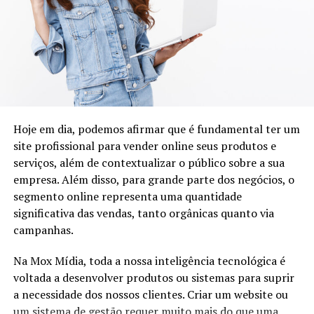
medo, com menos violência, que essas mães possam dá
aos seus filhos e filhas todo amor e cuidados que suas
ancestrais foram obrigadas a renunciar. E que os
moradores do local onde a pintura será realizada sintam
esse amor e acolhimento através dessa pintura.
O graffiti é uma arte que tem na sua base pessoas negras
como criadoras dessa linguagem artística, que dialoga
Hoje em dia, podemos afirmar que é fundamental ter um
com as cidades e comunidades brasileiras retratando a
site profissional para vender online seus produtos e
realidade do nosso cotidiano e revitalizando os espaços
serviços, além de contextualizar o público sobre a sua
trazendo cor e mensagens através das obras elaboradas.
empresa. Além disso, para grande parte dos negócios, o
A pintura será realizada utilizando materiais de
segmento online representa uma quantidade
excelente qualidade garantindo assim sua durabilidade e
significativa das vendas, tanto orgânicas quanto via
com uma esquipe de profissionais que já possuem
campanhas.
experiência em trabalhos em grandes dimensões.
Na Mox Mídia, toda a nossa inteligência tecnológica é
voltada a desenvolver produtos ou sistemas para suprir
a necessidade dos nossos clientes. Criar um website ou
um sistema de gestão requer muito mais do que uma