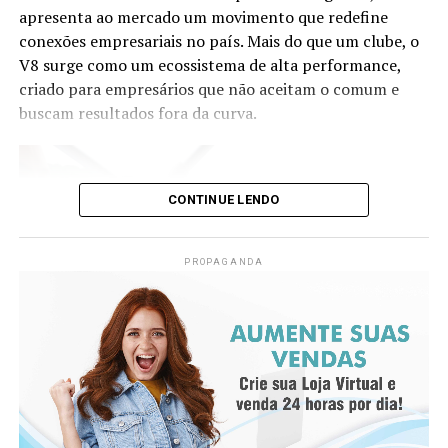
apresenta ao mercado um movimento que redefine
conexões empresariais no país. Mais do que um clube, o
V8 surge como um ecossistema de alta performance,
criado para empresários que não aceitam o comum e
buscam resultados fora da curva.
CONTINUE LENDO
PROPAGANDA
Já as lojas de São José dos Pinhais (PR), Curitiba Atuba
(PR) e Joinville (SC) alcançaram uma média de 95% de
destinação ambientalmente correta dos resíduos,
resultado que garantiu à empresa a certificação Aterro
Zero, concedida pela Sanetran Gestão de Resíduos, nos