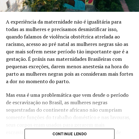
A experiência da maternidade não é igualitária para
todas as mulheres e precisamos desmistificar isso,
quando falamos de violência obstétrica atrelada ao
racismo, acesso ao pré natal as mulheres negras são as
que mais sofrem nesse período tão importante que é a
gestação. É práxis nas maternidades Brasileiras com
pequenas exceções, darem menos anestesia na hora do
parto as mulheres negras pois as consideram mais fortes
a dor no momento do parto.
Mas essa é uma problemática que vem desde o período
de escravização no Brasil, as mulheres negras
sequestradas do continente africano não cumpriam
somente funções do trabalho doméstico e nas lavouras,
seus corpos eram usados para gerarem mais
escravizados através da violência dos traficantes de
CONTINUE LENDO