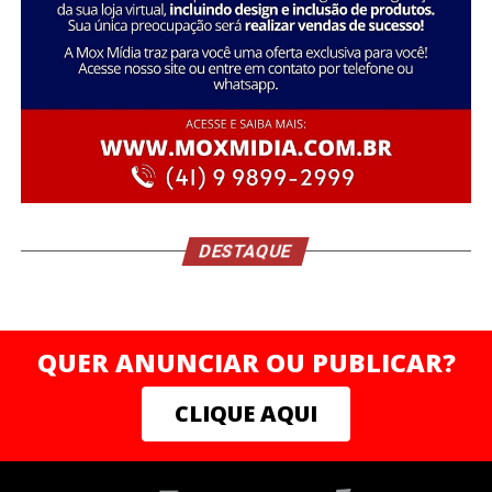
Durante o encontro, um dos pilares centrais foi a
ruptura com padrões limitantes — um convite direto à
elite empreendedora para abandonar crenças obsoletas,
assumir o protagonismo absoluto da própria trajetória e
operar em um novo nível de consciência e resultados.
A filosofia do V8 Club se ancora na potência simbólica
do motor V8: precisão, força, consistência e máxima
performance. Uma analogia direta ao empresário
DESTAQUE
moderno que entende que sua mente, seu corpo e seu
negócio precisam operar em sintonia e alto rendimento.
QUER ANUNCIAR OU PUBLICAR?
CLIQUE AQUI