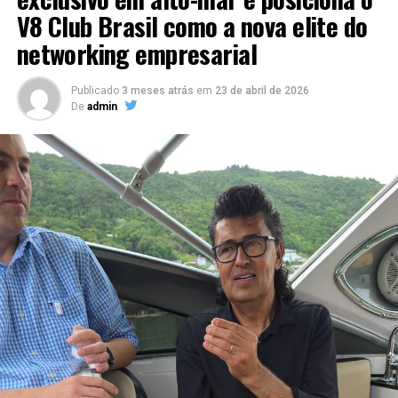
V8 Club Brasil como a nova elite do
networking empresarial
Publicado
3 meses atrás
em
23 de abril de 2026
De
admin
Entre os principais resultados da concessionária está a
redução de 16% na captação de água de poço na loja de
São José dos Pinhais (PR) após a implantação de um
sistema de reuso na oficina. A iniciativa utiliza uma