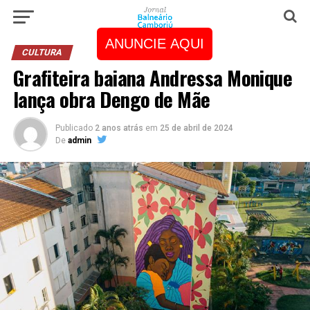
ANUNCIE AQUI
CULTURA
Grafiteira baiana Andressa Monique
lança obra Dengo de Mãe
Publicado
2 anos atrás
em
25 de abril de 2024
De
admin