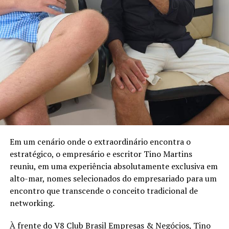
estação própria de tratamento de efluentes para tratar
a água utilizada nos processos operacionais e reutilizá-la
na lavagem de veículos, reduzindo o consumo de
recursos naturais.
“Quando falamos em sustentabilidade, precisamos falar
sobre ações práticas e resultados concretos. O reuso da
água mostra que é possível unir eficiência operacional,
preservação ambiental e responsabilidade com as
comunidades onde estamos inseridos. Nosso cuidado
também envolve os uniformes das oficinas, desde
2006, eles são enviados para uma lavanderia industrial
Em um cenário onde o extraordinário encontra o
com tratamento específico para resíduos da atividade
estratégico, o empresário e escritor Tino Martins
mecânica”, destaca Anderson Acassio Martins,
reuniu, em uma experiência absolutamente exclusiva em
coordenador Administrativo da Savana.
alto-mar, nomes selecionados do empresariado para um
encontro que transcende o conceito tradicional de
networking.
À frente do V8 Club Brasil Empresas & Negócios, Tino