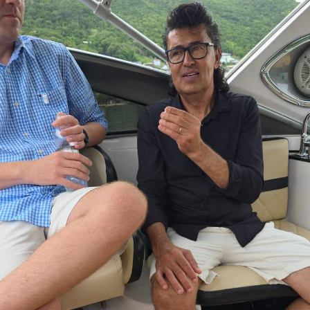
Já Ana louceira, “dama do barro”, Ana das Carrancas,
muitos os títulos atribuídos à Ana Leopoldina dos
Santos (1923-2008), também tinha herança familiar do
barro. Mas sai do sertão de Ouricuri, fugindo da seca e
viúva com duas filhas para tentar a vida, avista nas
embarcações do Rio São Francisco, as Carrancas, as
esculturas de madeira que representam criaturas
míticas “assustadoras” que são colocadas nas proas dos
barcos para espantar os maus espíritos do rio.