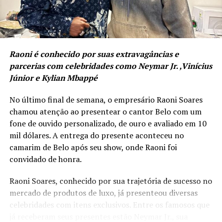
performance. Uma analogia direta ao empresário
o Estado repensar a importância do protagonismo
“Esta temporada colocará Balneário Camboriú em
moderno que entende que sua mente, seu corpo e seu
feminino negro e popular na construção de uma
um setor de destaque no turismo náutico do Brasil,
negócio precisam operar em sintonia e alto rendimento.
sociedade mais democrática”, afirma Nathê Ferreira.
contribuindo diretamente para impulsionar a
economia local. O município se preparou para
Raoni é conhecido por suas extravagâncias e
ampliar o turismo de cruzeiros e oferecer uma
parcerias com celebridades como Neymar Jr. ,Vinícius
experiência turística de altíssima qualidade”,
Júnior e Kylian Mbappé
afirmou o secretário de Turismo, Evandro Neiva.
No último final de semana, o empresário Raoni Soares
chamou atenção ao presentear o cantor Belo com um
fone de ouvido personalizado, de ouro e avaliado em 10
mil dólares. A entrega do presente aconteceu no
camarim de Belo após seu show, onde Raoni foi
convidado de honra.
Raoni Soares, conhecido por sua trajetória de sucesso no
mercado de produtos de luxo, já presenteou diversas
Dessa forma, a composição do mural os rostos das duas
celebridades com itens exclusivos. Entre os famosos que
artistas e seus principais trabalhos, a Nossa Senhora da
já receberam seus presentes estão Neymar Jr., sua