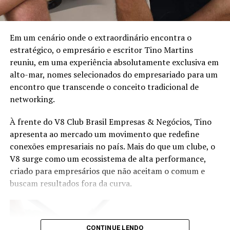
Em um cenário onde o extraordinário encontra o
estratégico, o empresário e escritor Tino Martins
reuniu, em uma experiência absolutamente exclusiva em
alto-mar, nomes selecionados do empresariado para um
encontro que transcende o conceito tradicional de
Quando começou a expor seus trabalhos na feira, as
networking.
carrancas foram motivo de piada por seu aspecto
rústico e uso do barro. Ela só seria reconhecida como
À frente do V8 Club Brasil Empresas & Negócios, Tino
artista nos anos 70, onde assim como Maria Amélia,
apresenta ao mercado um movimento que redefine
tiveram seus trabalhos reconhecidos em várias galerias,
conexões empresariais no país. Mais do que um clube, o
salões e museus do Brasil e do mundo, contribuindo para
V8 surge como um ecossistema de alta performance,
a preservação da memória e transmissão de saberes e
criado para empresários que não aceitam o comum e
fazeres tradicionais por várias gerações, tanto que em
buscam resultados fora da curva.
2006 e 2011, respectivamente, as duas recebem o título
de Patrimônio Vivo de Pernambuco.
CONTINUE LENDO