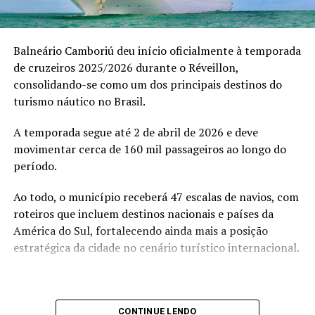
de Janeiro, mas em que época as mulheres negras são
“O V8 não é sobre presença, é sobre transformação. É
consideradas artistas e são reconhecidas por suas
sobre acesso, mentalidade e evolução real”, afirma.
produções?
Balneário Camboriú deu início oficialmente à temporada
Entre os convidados, destacaram-se empresários como
de cruzeiros 2025/2026 durante o Réveillon,
Ricardo Soares, James Kruel, Daniel Chiesa e Darci
consolidando-se como um dos principais destinos do
Sttrack que vivenciaram um ambiente de trocas
turismo náutico no Brasil.
estratégicas, conexões de alto valor e discussões
profundas sobre expansão de mentalidade e
A temporada segue até 2 de abril de 2026 e deve
posicionamento.
movimentar cerca de 160 mil passageiros ao longo do
período.
Ao todo, o município receberá 47 escalas de navios, com
roteiros que incluem destinos nacionais e países da
América do Sul, fortalecendo ainda mais a posição
estratégica da cidade no cenário turístico internacional.
CONTINUE LENDO