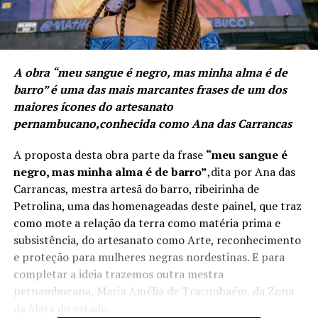
A obra “meu sangue é negro, mas minha alma é de
barro” é uma das mais marcantes frases de um dos
maiores ícones do artesanato
pernambucano,conhecida como Ana das Carrancas
A proposta desta obra parte da frase
“meu sangue é
negro, mas minha alma é de barro”
,dita por Ana das
Carrancas, mestra artesã do barro, ribeirinha de
Petrolina, uma das homenageadas deste painel, que traz
como mote a relação da terra como matéria prima e
subsistência, do artesanato como Arte, reconhecimento
e proteção para mulheres negras nordestinas. E para
completar a ideia trazemos outra mestra
pernambucana, Maria Amélia de Tracunhaém, da Zona
da Mata do estado.