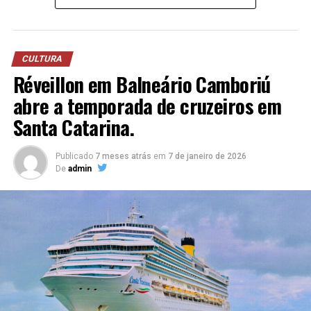
CULTURA
Réveillon em Balneário Camboriú
abre a temporada de cruzeiros em
Santa Catarina.
Publicado
7 meses atrás
em
7 de janeiro de 2026
De
admin
Quando falamos da História das Mulheres Negras nas
Artes Visuais no Brasil não encontramos nenhum
registro das precursoras. Sabemos que os homens
negros estavam desde o movimento barroco esculpindo,
e as mulheres brancas abastadas conseguem acessar a
partir de 1892 a Escola Nacional de Belas Artes do Rio