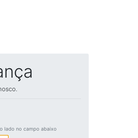
ança
nosco.
ao lado no campo abaixo