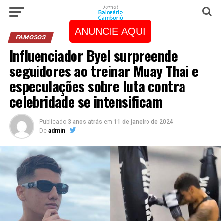
ANUNCIE AQUI
FAMOSOS
Influenciador Byel surpreende
seguidores ao treinar Muay Thai e
especulações sobre luta contra
celebridade se intensificam
Publicado
3 anos atrás
em
11 de janeiro de 2024
De
admin