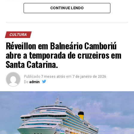
CONTINUE LENDO
CULTURA
Réveillon em Balneário Camboriú
abre a temporada de cruzeiros em
Santa Catarina.
Publicado
7 meses atrás
em
7 de janeiro de 2026
De
admin