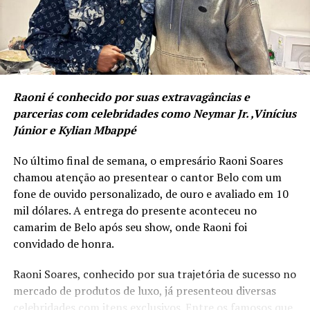
A filosofia do V8 Club se ancora na potência simbólica
turístico do município.
do motor V8: precisão, força, consistência e máxima
performance. Uma analogia direta ao empresário
“Esta temporada colocará Balneário Camboriú em
moderno que entende que sua mente, seu corpo e seu
um setor de destaque no turismo náutico do Brasil,
negócio precisam operar em sintonia e alto rendimento.
contribuindo diretamente para impulsionar a
economia local. O município se preparou para
Raoni é conhecido por suas extravagâncias e
ampliar o turismo de cruzeiros e oferecer uma
parcerias com celebridades como Neymar Jr. ,Vinícius
experiência turística de altíssima qualidade”,
Júnior e Kylian Mbappé
afirmou o secretário de Turismo, Evandro Neiva.
No último final de semana, o empresário Raoni Soares
chamou atenção ao presentear o cantor Belo com um
fone de ouvido personalizado, de ouro e avaliado em 10
mil dólares. A entrega do presente aconteceu no
camarim de Belo após seu show, onde Raoni foi
convidado de honra.
Raoni Soares, conhecido por sua trajetória de sucesso no
mercado de produtos de luxo, já presenteou diversas
celebridades com itens exclusivos. Entre os famosos que