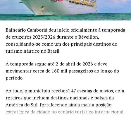
“O V8 não é sobre presença, é sobre transformação. É
sobre acesso, mentalidade e evolução real”, afirma.
Balneário Camboriú deu início oficialmente à temporada
Entre os convidados, destacaram-se empresários como
de cruzeiros 2025/2026 durante o Réveillon,
Ricardo Soares, James Kruel, Daniel Chiesa e Darci
consolidando-se como um dos principais destinos do
Sttrack que vivenciaram um ambiente de trocas
turismo náutico no Brasil.
estratégicas, conexões de alto valor e discussões
profundas sobre expansão de mentalidade e
A temporada segue até 2 de abril de 2026 e deve
posicionamento.
movimentar cerca de 160 mil passageiros ao longo do
período.
Ao todo, o município receberá 47 escalas de navios, com
roteiros que incluem destinos nacionais e países da
América do Sul, fortalecendo ainda mais a posição
estratégica da cidade no cenário turístico internacional.