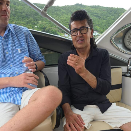
A interseção entre influenciadores e esportes de
combate tem se mostrado uma tendência crescente,
proporcionando novas oportunidades para
entretenimento e colaborações inesperadas. O público
agora aguarda ansiosamente por qualquer revelação
adicional que Byel possa fazer sobre seu envolvimento
no Muay Thai e, possivelmente, uma futura luta de
celebridades.
TÓPICOS RELACIONADOS
A SEGUIR
Natty: De Influenciadora a Estrela da Revista Sexy em
2024
NÃO PERCA
Influenciador Heitor Ximenes vem com novidades agora
em 2024